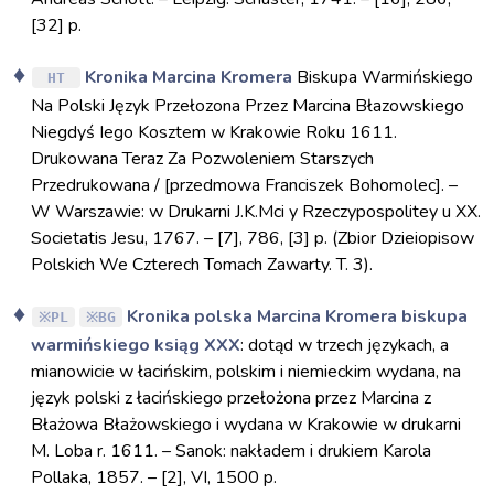
[32] p.
Kronika Marcina Kromera
Biskupa Warmińskiego
HT
Na Polski Język Przełozona Przez Marcina Błazowskiego
Niegdyś Iego Kosztem w Krakowie Roku 1611.
Drukowana Teraz Za Pozwoleniem Starszych
Przedrukowana / [przedmowa Franciszek Bohomolec]. –
W Warszawie: w Drukarni J.K.Mci y Rzeczypospolitey u XX.
Societatis Jesu, 1767. – [7], 786, [3] p. (Zbior Dzieiopisow
Polskich We Czterech Tomach Zawarty. T. 3).
Kronika polska Marcina Kromera biskupa
PL
BG
warmińskiego ksiąg XXX
: dotąd w trzech językach, a
mianowicie w łacińskim, polskim i niemieckim wydana, na
język polski z łacińskiego przełożona przez Marcina z
Błażowa Błażowskiego i wydana w Krakowie w drukarni
M. Loba r. 1611. – Sanok: nakładem i drukiem Karola
Pollaka, 1857. – [2], VI, 1500 p.