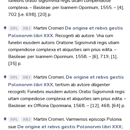
funebris oratio Sigismvndi regis uitam compendiose
complexa. – Basileae: per Ioannem Oporinum, 1555. – [4],
702 [i.e. 698], [20] p.
Martini Cromeri
De origine et rebvs gestis
PL
BJ
Polonorvm libri XXX
. Recogniti ab autore. Vna cum
funebri eiusdem autoris Oratione Sigismvndi regis utiam
compendiose complexa et aliquoties iam prius edita. –
Basileae: per Ioannem Oporinum, 1558. – [6], 719, [1],
[35] p.
Martini Cromeri,
De origine et rebvs gestis
PL
BJ
Polonorvm libri XXX
, tertivm ab avtore diligenter
recogniti; Funebris eiusdem autoris Oratio Sigismvndi regis
uitam compediose complexa et aliquoties iam prius edita. –
Basileae: ex Officina Oporiniana, 1568. – [12], 468, [64] p.
Martini Cromeri, Varmiensis episcopi Polonia
PL
BJ
siue
De origine et rebvs gestis Polonorvm libri XXX;