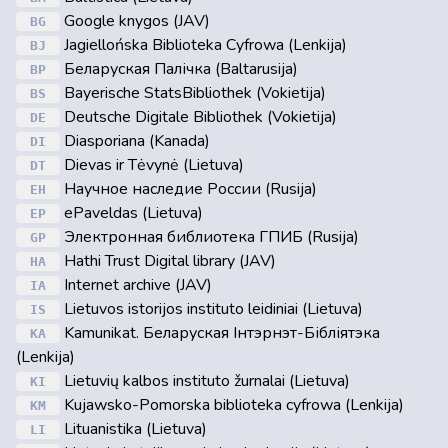
Google knygos (JAV)
BG
Jagiellońska Biblioteka Cyfrowa (Lenkija)
BJ
Беларуская Палічка (Baltarusija)
BP
Bayerische StatsBibliothek (Vokietija)
BS
Deutsche Digitale Bibliothek (Vokietija)
DE
Diasporiana (Kanada)
DI
Dievas ir Tėvynė (Lietuva)
DT
Научное наследие России (Rusija)
EH
ePaveldas (Lietuva)
EP
Электронная библиотека ГПИБ (Rusija)
GP
Hathi Trust Digital library (JAV)
HA
Internet archive (JAV)
IA
Lietuvos istorijos instituto leidiniai (Lietuva)
IS
Kamunikat. Беларуская Інтэрнэт-Бібліятэка
KA
(Lenkija)
Lietuvių kalbos instituto žurnalai (Lietuva)
KI
Kujawsko-Pomorska biblioteka cyfrowa (Lenkija)
KM
Lituanistika (Lietuva)
LI