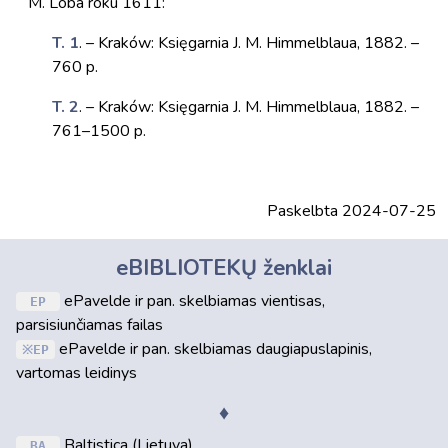
M. Loba roku 1611:
T. 1
. – Kraków: Księgarnia J. M. Himmelblaua, 1882. –
760 p.
T. 2
. – Kraków: Księgarnia J. M. Himmelblaua, 1882. –
761–1500 p.
Paskelbta 2024-07-25
eBIBLIOTEKŲ ženklai
ePavelde ir pan. skelbiamas vientisas,
EP
parsisiunčiamas failas
ePavelde ir pan. skelbiamas daugiapuslapinis,
EP
vartomas leidinys
♦
Baltistica (Lietuva)
BA