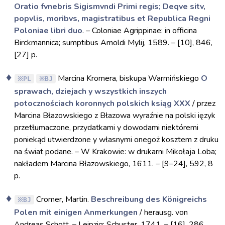
Oratio fvnebris Sigismvndi Primi regis; Deqve sitv,
popvlis, moribvs, magistratibus et Republica Regni
Poloniae libri duo
. – Coloniae Agrippinae: in officina
Birckmannica; sumptibus Arnoldi Mylij, 1589. – [10], 846,
[27] p.
Marcina Kromera, biskupa Warmińskiego
O
PL
BJ
sprawach, dziejach y wszystkich inszych
potocznościach koronnych polskich ksiąg XXX
/ przez
Marcina Błazowskiego z Błazowa wyraźnie na polski ięzyk
przetłumaczone, przydatkami y dowodami niektóremi
poniekąd utwierdzone y własnymi onegoż kosztem z druku
na świat podane. – W Krakowie: w drukarni Mikołaja Loba;
nakładem Marcina Błazowskiego, 1611. – [9–24], 592, 8
p.
Cromer, Martin.
Beschreibung des Königreichs
BJ
Polen mit einigen Anmerkungen
/ herausg. von
Andreas Schott. – Leipzig: Schuster, 1741. – [16], 286,