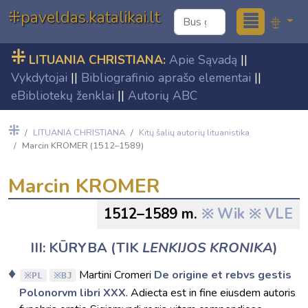
≣
⁜paveldas.katalikai.lt
⁜
LITUANIA CHRISTIANA:
Apie Sąvadą
||
Vykdytojai
||
Bibliografinio aprašo elementai
||
eBibliotekų ženklai
||
Autorių ABC
⁜
LITUANIA CHRISTIANA
Kitų šalių autorių lituanistika
Marcin KROMER (1512–1589)
Marcin KROMER
1512–1589 m.
Wik
VLE
III: KŪRYBA (TIK
LENKIJOS KRONIKA
)
Martini Cromeri
De origine et rebvs gestis
PL
BJ
Polonorvm libri XXX
. Adiecta est in fine eiusdem autoris