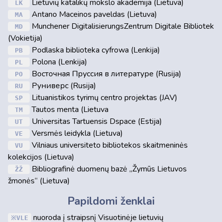
Lietuvių katalikų mokslo akademija (Lietuva)
LK
Antano Maceinos paveldas (Lietuva)
MA
Munchener DigitalisierungsZentrum Digitale Bibliotek
MD
(Vokietija)
Podlaska biblioteka cyfrowa (Lenkija)
PB
Polona (Lenkija)
PL
Восточная Пруссия в литературе (Rusija)
PO
Руниверс (Rusija)
RU
Lituanistikos tyrimų centro projektas (JAV)
SP
Tautos menta (Lietuva
TM
Universitas Tartuensis Dspace (Estija)
UT
Versmės leidykla (Lietuva)
VE
Vilniaus universiteto bibliotekos skaitmeninės
VU
kolekcijos (Lietuva)
Bibliografinė duomenų bazė „Žymūs Lietuvos
ŽŽ
žmonės“ (Lietuva)
Papildomi ženklai
nuoroda į straipsnį Visuotinėje lietuvių
VLE