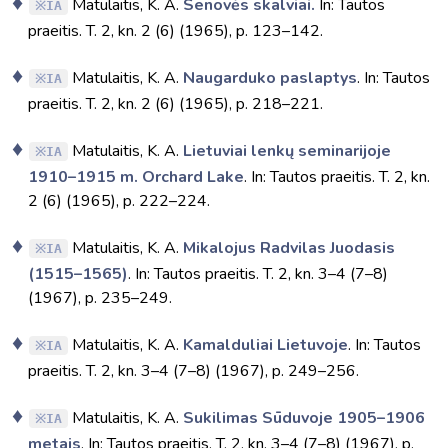
Matulaitis, K. A.
Senovės skalviai.
In: Tautos
IA
praeitis. T. 2, kn. 2 (6) (1965), p. 123–142.
Matulaitis, K. A.
Naugarduko paslaptys
. In: Tautos
IA
praeitis. T. 2, kn. 2 (6) (1965), p. 218–221.
Matulaitis, K. A.
Lietuviai lenkų seminarijoje
IA
1910–1915 m. Orchard Lake
. In: Tautos praeitis. T. 2, kn.
2 (6) (1965), p. 222–224.
Matulaitis, K. A.
Mikalojus Radvilas Juodasis
IA
(1515–1565)
. In: Tautos praeitis. T. 2, kn. 3–4 (7–8)
(1967), p. 235–249.
Matulaitis, K. A.
Kamalduliai Lietuvoje
. In: Tautos
IA
praeitis. T. 2, kn. 3–4 (7–8) (1967), p. 249–256.
Matulaitis, K. A.
Sukilimas Sūduvoje 1905–1906
IA
metais
. In: Tautos praeitis. T. 2, kn. 3–4 (7–8) (1967), p.