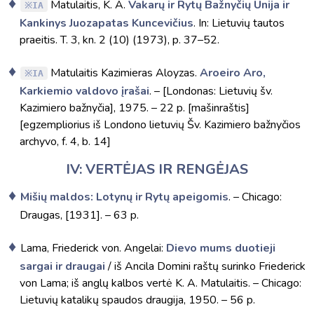
Matulaitis, K. A.
Vakarų ir Rytų Bažnyčių Unija ir
IA
Kankinys Juozapatas Kuncevičius
. In: Lietuvių tautos
praeitis. T. 3, kn. 2 (10) (1973), p. 37–52.
Matulaitis Kazimieras Aloyzas.
Aroeiro Aro,
IA
Karkiemio valdovo įrašai
. – [Londonas: Lietuvių šv.
Kazimiero bažnyčia], 1975. – 22 p. [mašinraštis]
[egzempliorius iš Londono lietuvių Šv. Kazimiero bažnyčios
archyvo, f. 4, b. 14]
IV: VERTĖJAS IR RENGĖJAS
Mišių maldos: Lotynų ir Rytų apeigomis
. – Chicago:
Draugas, [1931]. – 63 p.
Lama, Friederick von. Angelai:
Dievo mums duotieji
sargai ir draugai
/ iš Ancila Domini raštų surinko Friederick
von Lama; iš anglų kalbos vertė K. A. Matulaitis. – Chicago:
Lietuvių katalikų spaudos draugija, 1950. – 56 p.