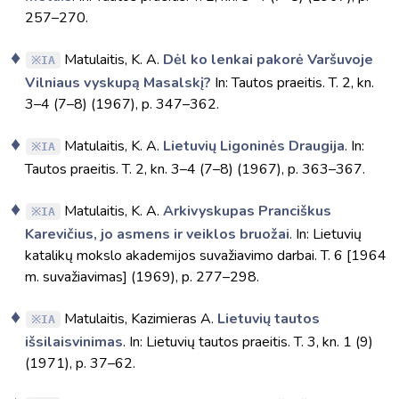
257–270.
Matulaitis, K. A.
Dėl ko lenkai pakorė Varšuvoje
IA
Vilniaus vyskupą Masalskį?
In: Tautos praeitis. T. 2, kn.
3–4 (7–8) (1967), p. 347–362.
Matulaitis, K. A.
Lietuvių Ligoninės Draugija
. In:
IA
Tautos praeitis. T. 2, kn. 3–4 (7–8) (1967), p. 363–367.
Matulaitis, K. A.
Arkivyskupas Pranciškus
IA
Karevičius, jo asmens ir veiklos bruožai
. In: Lietuvių
katalikų mokslo akademijos suvažiavimo darbai. T. 6 [1964
m. suvažiavimas] (1969), p. 277–298.
Matulaitis, Kazimieras A.
Lietuvių tautos
IA
išsilaisvinimas
. In: Lietuvių tautos praeitis. T. 3, kn. 1 (9)
(1971), p. 37–62.