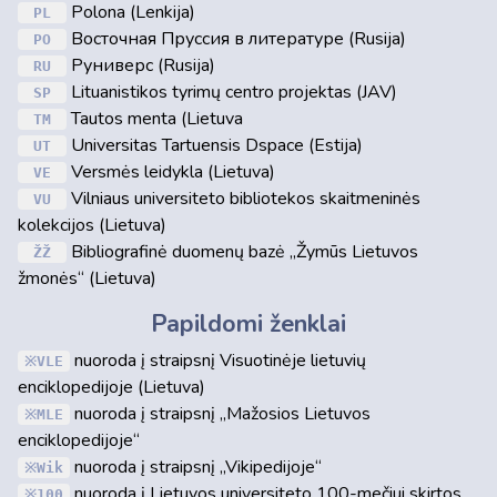
Polona (Lenkija)
PL
Восточная Пруссия в литературе (Rusija)
PO
Руниверс (Rusija)
RU
Lituanistikos tyrimų centro projektas (JAV)
SP
Tautos menta (Lietuva
TM
Universitas Tartuensis Dspace (Estija)
UT
Versmės leidykla (Lietuva)
VE
Vilniaus universiteto bibliotekos skaitmeninės
VU
kolekcijos (Lietuva)
Bibliografinė duomenų bazė „Žymūs Lietuvos
ŽŽ
žmonės“ (Lietuva)
Papildomi ženklai
nuoroda į straipsnį Visuotinėje lietuvių
VLE
enciklopedijoje (Lietuva)
nuoroda į straipsnį „Mažosios Lietuvos
MLE
enciklopedijoje“
nuoroda į straipsnį „Vikipedijoje“
Wik
nuoroda į Lietuvos universiteto 100-mečiui skirtos
100