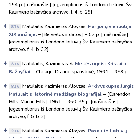
154 p. [mašinraštis] [egzempliorius iš Londono lietuvių Šv.
Kazimiero bažnyčios archyvo, f. 4, b. 29]
Matulaitis Kazimieras Aloyzas.
Marijonų vienuolija
IA
XIX amžiuje.
– [Be vietos ir datos]. – 57 p. [mašinraštis]
[egzempliorius iš Londono lietuvių Šv. Kazimiero bažnyčios
archyvo, f. 4, b. 32]
Matulaitis, Kazimieras A.
Meilės ugnis: Kristui ir
IA
Bažnyčiai
. – Chicago: Draugo spaustuvė, 1961. – 359 p.
Matulaitis Kazimieras Aloyzas.
Arkivyskupas Jurgis
IA
Matulaitis. Istorinė medžiaga biografijai
. – [Clarendon
Hills: Marian Hills], 1961. – 360; 85 p. [mašinraštis]
[egzempliorius iš Londono lietuvių Šv. Kazimiero bažnyčios
archyvo, f. 5, b. 2]
Matulaitis Kazimieras Aloyzas,
Pasaulio lietuvių
IA