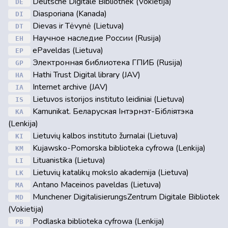
Deutsche Digitale Bibliothek (Vokietija)
DE
Diasporiana (Kanada)
DI
Dievas ir Tėvynė (Lietuva)
DT
Научное наследие России (Rusija)
EH
ePaveldas (Lietuva)
EP
Электронная библиотека ГПИБ (Rusija)
GP
Hathi Trust Digital library (JAV)
HA
Internet archive (JAV)
IA
Lietuvos istorijos instituto leidiniai (Lietuva)
IS
Kamunikat. Беларуская Інтэрнэт-Бібліятэка
KA
(Lenkija)
Lietuvių kalbos instituto žurnalai (Lietuva)
KI
Kujawsko-Pomorska biblioteka cyfrowa (Lenkija)
KM
Lituanistika (Lietuva)
LI
Lietuvių katalikų mokslo akademija (Lietuva)
LK
Antano Maceinos paveldas (Lietuva)
MA
Munchener DigitalisierungsZentrum Digitale Bibliotek
MD
(Vokietija)
Podlaska biblioteka cyfrowa (Lenkija)
PB