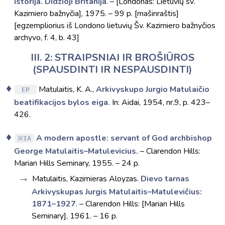
istorija. Didžioji Britanija
. – [Londonas: Lietuvių šv.
Kazimiero bažnyčia], 1975. – 99 p. [mašinraštis]
[egzempliorius iš Londono lietuvių Šv. Kazimiero bažnyčios
archyvo, f. 4, b. 43]
III. 2: STRAIPSNIAI IR BROŠIŪROS
(SPAUSDINTI IR NESPAUSDINTI)
Matulaitis, K. A.,
Arkivyskupo Jurgio Matulaičio
EP
beatifikacijos bylos eiga.
In: Aidai, 1954, nr.9, p. 423–
426.
A modern apostle: servant of God archbishop
IA
George Matulaitis–Matulevicius.
– Clarendon Hills:
Marian Hills Seminary, 1955. – 24 p.
Matulaitis, Kazimieras Aloyzas.
Dievo tarnas
Arkivyskupas Jurgis Matulaitis–Matulevičius:
1871–1927
. – Clarendon Hills: [Marian Hills
Seminary], 1961. – 16 p.