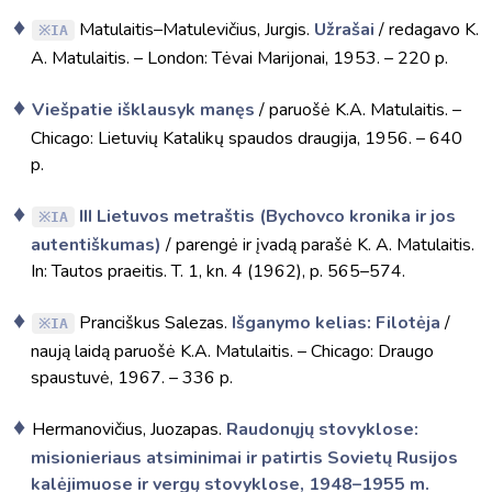
Matulaitis–Matulevičius, Jurgis.
Užrašai
/ redagavo K.
IA
A. Matulaitis. – London: Tėvai Marijonai, 1953. – 220 p.
Viešpatie išklausyk manęs
/ paruošė K.A. Matulaitis. –
Chicago: Lietuvių Katalikų spaudos draugija, 1956. – 640
p.
III Lietuvos metraštis (Bychovco kronika ir jos
IA
autentiškumas)
/ parengė ir įvadą parašė K. A. Matulaitis.
In: Tautos praeitis. T. 1, kn. 4 (1962), p. 565–574.
Pranciškus Salezas.
Išganymo kelias: Filotėja
/
IA
naują laidą paruošė K.A. Matulaitis. – Chicago: Draugo
spaustuvė, 1967. – 336 p.
Hermanovičius, Juozapas.
Raudonųjų stovyklose:
misionieriaus atsiminimai ir patirtis Sovietų Rusijos
kalėjimuose ir vergų stovyklose, 1948–1955 m.