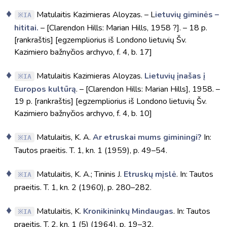
Matulaitis Kazimieras Aloyzas. – L
ietuvių giminės –
IA
hititai.
– [Clarendon Hills: Marian Hills, 1958 ?]. – 18 p.
[rankraštis] [egzempliorius iš Londono lietuvių Šv.
Kazimiero bažnyčios archyvo, f. 4, b. 17]
Matulaitis Kazimieras Aloyzas.
Lietuvių įnašas į
IA
Europos kultūrą
. – [Clarendon Hills: Marian Hills], 1958. –
19 p. [rankraštis] [egzempliorius iš Londono lietuvių Šv.
Kazimiero bažnyčios archyvo, f. 4, b. 10]
Matulaitis, K. A.
Ar etruskai mums giminingi?
In:
IA
Tautos praeitis. T. 1, kn. 1 (1959), p. 49–54.
Matulaitis, K. A.; Tininis J.
Etruskų mįslė
. In: Tautos
IA
praeitis. T. 1, kn. 2 (1960), p. 280–282.
Matulaitis, K.
Kronikininkų Mindaugas
. In: Tautos
IA
praeitis. T. 2, kn. 1 (5) (1964), p. 19–32.