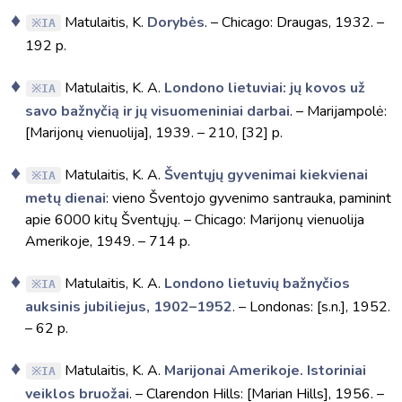
Matulaitis, K.
Dorybės
. – Chicago: Draugas, 1932. –
IA
192 p.
Matulaitis, K. A.
Londono lietuviai: jų kovos už
IA
savo bažnyčią ir jų visuomeniniai darbai
. – Marijampolė:
[Marijonų vienuolija], 1939. – 210, [32] p.
Matulaitis, K. A.
Šventųjų gyvenimai kiekvienai
IA
metų dienai
: vieno Šventojo gyvenimo santrauka, paminint
apie 6000 kitų Šventųjų. – Chicago: Marijonų vienuolija
Amerikoje, 1949. – 714 p.
Matulaitis, K. A.
Londono lietuvių bažnyčios
IA
auksinis jubiliejus, 1902–1952
. – Londonas: [s.n.], 1952.
– 62 p.
Matulaitis, K. A.
Marijonai Amerikoje. Istoriniai
IA
veiklos bruožai
. – Clarendon Hills: [Marian Hills], 1956. –