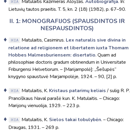
Matulaitis Kazimieras Aloyzas.
Autobiografija
. In:
IA
Lietuvių tautos praeitis. T. 5, kn. 2 (18) (1982), p. 67–90.
II. 1: MONOGRAFIJOS (SPAUSDINTOS IR
NESPAUSDINTOS)
Matulaitis, Casimirus.
Lex naturalis sive divina in
IA
relatione ad religionem et libertatem iuxta Thomam
Hobbes Malmesburiensem: disertatio
. Quam ad
philosophiae doctoris gradum obtinendum in Universitate
Friburgensi Helvetiorum. – [Marijampolė]: „Šešupės“
knygyno spaustuvė Marjampolėje, 1924. – 90, [2] p.
Matulaitis, K.
Kristaus patarimų keliais
/ sulig R. P.
IA
Pranciškaus Naval parašė kun. K. Matulaitis. – Chicago:
Marijonų vienuolija, 1929. – 223 p.
Matulaitis, K.
Sielos takai tobulybėn
. – Chicago:
IA
Draugas, 1931. – 269 p.