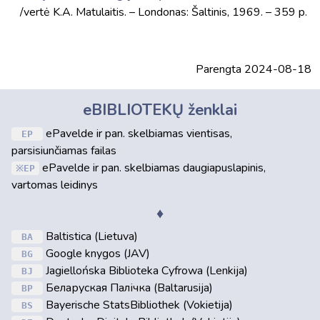
/vertė K.A. Matulaitis. – Londonas: Šaltinis, 1969. – 359 p.
Parengta 2024-08-18
eBIBLIOTEKŲ ženklai
ePavelde ir pan. skelbiamas vientisas,
EP
parsisiunčiamas failas
ePavelde ir pan. skelbiamas daugiapuslapinis,
EP
vartomas leidinys
♦
Baltistica (Lietuva)
BA
Google knygos (JAV)
BG
Jagiellońska Biblioteka Cyfrowa (Lenkija)
BJ
Беларуская Палічка (Baltarusija)
BP
Bayerische StatsBibliothek (Vokietija)
BS