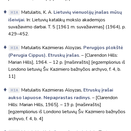
Matulaitis, K. A.
Lietuvių vienuolijų įnašas mūsų
IA
išeivijai
. In: Lietuvių katalikų mokslo akademijos
suvažiavimo darbai. T. 5 [1961 m. suvažiavimas] (1964), p.
429–452.
Matulaitis Kazimieras Aloyzas.
Perugijos plokštė
IA
(Perugia Cippus). Etruskų įrašas
. – [Clarendon Hills:
Marian Hills], 1964. – 12 p. [mašinraštis] [egzempliorius iš
Londono lietuvių Šv. Kazimiero bažnyčios archyvo, f. 4, b.
11]
Matulaitis Kazimieras Aloyzas,
Etruskų įrašai
IA
aukso lapuose. Nepaprastas radinys
. – [Clarendon
Hills: Marian Hills, 1965]. – 19 p. [mašinraštis]
[egzempliorius iš Londono lietuvių Šv. Kazimiero bažnyčios
archyvo, f. 4, b. 4]