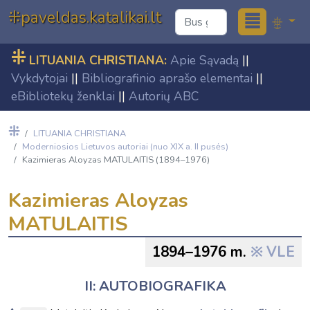
≣
⁜paveldas.katalikai.lt
⁜
LITUANIA CHRISTIANA:
Apie Sąvadą
||
Vykdytojai
||
Bibliografinio aprašo elementai
||
eBibliotekų ženklai
||
Autorių ABC
⁜
LITUANIA CHRISTIANA
Moderniosios Lietuvos autoriai (nuo XIX a. II pusės)
Kazimieras Aloyzas MATULAITIS (1894–1976)
Kazimieras Aloyzas
MATULAITIS
1894–1976 m.
VLE
II: AUTOBIOGRAFIKA