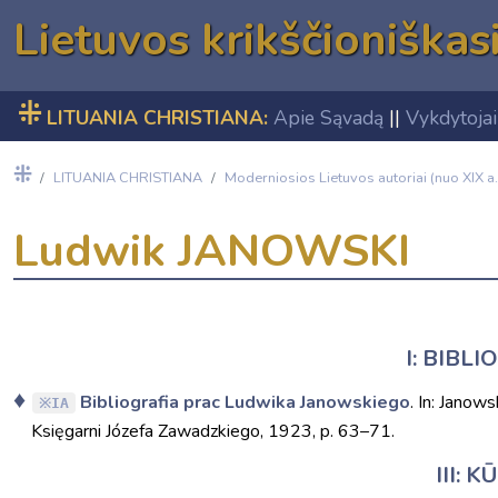
Lietuvos krikščioniškas
⁜
LITUANIA CHRISTIANA:
Apie Sąvadą
||
Vykdytojai
⁜
LITUANIA CHRISTIANA
Moderniosios Lietuvos autoriai (nuo XIX a.
Ludwik JANOWSKI
I: BIBLI
Bibliografia prac Ludwika Janowskiego
. In: Janow
IA
Księgarni Józefa Zawadzkiego, 1923, p. 63–71.
III: 