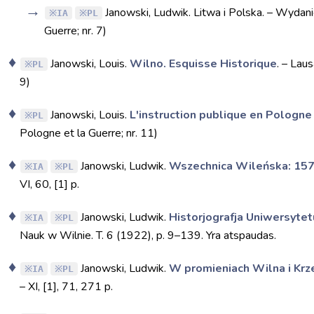
Janowski, Ludwik. Litwa i Polska. – Wydanie
IA
PL
Guerre; nr. 7)
Janowski, Louis.
Wilno. Esquisse Historique
. – Laus
PL
9)
Janowski, Louis.
L'instruction publique en Pologne
PL
Pologne et la Guerre; nr. 11)
Janowski, Ludwik.
Wszechnica Wileńska: 15
IA
PL
VI, 60, [1] p.
Janowski, Ludwik.
Historjografja Uniwersytet
IA
PL
Nauk w Wilnie. T. 6 (1922), p. 9–139. Yra atspaudas.
Janowski, Ludwik.
W promieniach Wilna i Kr
IA
PL
– XI, [1], 71, 271 p.