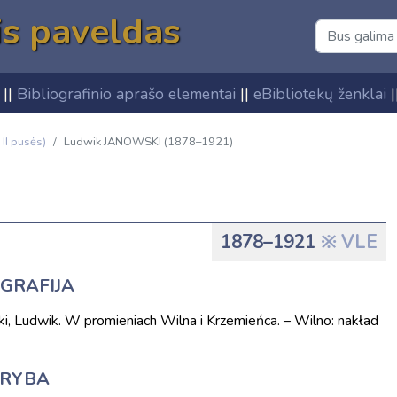
is paveldas
||
Bibliografinio aprašo elementai
||
eBibliotekų ženklai
|
 II pusės)
Ludwik JANOWSKI (1878–1921)
1878–1921
VLE
OGRAFIJA
ski, Ludwik. W promieniach Wilna i Krzemieńca. – Wilno: nakład
KŪRYBA