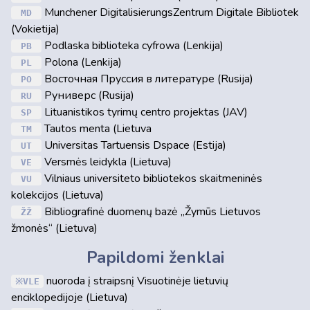
Munchener DigitalisierungsZentrum Digitale Bibliotek
MD
(Vokietija)
Podlaska biblioteka cyfrowa (Lenkija)
PB
Polona (Lenkija)
PL
Восточная Пруссия в литературе (Rusija)
PO
Руниверс (Rusija)
RU
Lituanistikos tyrimų centro projektas (JAV)
SP
Tautos menta (Lietuva
TM
Universitas Tartuensis Dspace (Estija)
UT
Versmės leidykla (Lietuva)
VE
Vilniaus universiteto bibliotekos skaitmeninės
VU
kolekcijos (Lietuva)
Bibliografinė duomenų bazė „Žymūs Lietuvos
ŽŽ
žmonės“ (Lietuva)
Papildomi ženklai
nuoroda į straipsnį Visuotinėje lietuvių
VLE
enciklopedijoje (Lietuva)