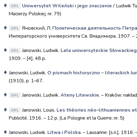
Uniwersytet Wileński i jego znaczenie
/ Ludwik Tu
PL
Macierzy Polskiej, nr. 79)
Яновский, Л.
Политическая деятельность Петра
PL
Императорского университета Св. Владимира, 1907. – 
Janowski, Ludwik.
Lata uniwersyteckie Słowackie
PL
1909. – [4], 48 p.
Janowski, Ludwik.
O pismach historyczno – literackich Jun
(1910), p. 1–67.
Janowski, Ludwik.
Ateny Litewskie
. – Kraków: nakła
PL
Janowski, Louis.
Les théories néo–lithuaniennes et 
PL
Publicité, 1916. – 12 p. (La Pologne et la Guerre; nr. 5)
Janowski, Ludwik.
Litwa i Polska
. – Lausanne: [s.n.], 1916. 