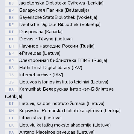
Jagiellońska Biblioteka Cyfrowa (Lenkija)
BJ
Беларуская Палічка (Baltarusija)
BP
Bayerische StatsBibliothek (Vokietija)
BS
Deutsche Digitale Bibliothek (Vokietija)
DE
Diasporiana (Kanada)
DI
Dievas ir Tėvynė (Lietuva)
DT
Научное наследие России (Rusija)
EH
ePaveldas (Lietuva)
EP
Электронная библиотека ГПИБ (Rusija)
GP
Hathi Trust Digital library (JAV)
HA
Internet archive (JAV)
IA
Lietuvos istorijos instituto leidiniai (Lietuva)
IS
Kamunikat. Беларуская Інтэрнэт-Бібліятэка
KA
(Lenkija)
Lietuvių kalbos instituto žurnalai (Lietuva)
KI
Kujawsko-Pomorska biblioteka cyfrowa (Lenkija)
KM
Lituanistika (Lietuva)
LI
Lietuvių katalikų mokslo akademija (Lietuva)
LK
Antano Maceinos paveldas (Lietuva)
MA