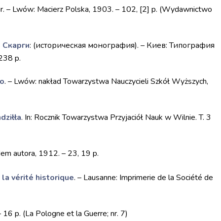
r. – Lwów: Macierz Polska, 1903. – 102, [2] p. (Wydawnictwo
 Скарги
: (историческая монография). – Киев: Типография
238 p.
go
. – Lwów: nakład Towarzystwa Nauczycieli Szkół Wyższych,
dziłła
. In: Rocznik Towarzystwa Przyjaciół Nauk w Wilnie. T. 3
dem autora, 1912. – 23, 19 p.
la vérité historique
. – Lausanne: Imprimerie de la Société de
– 16 p. (La Pologne et la Guerre; nr. 7)