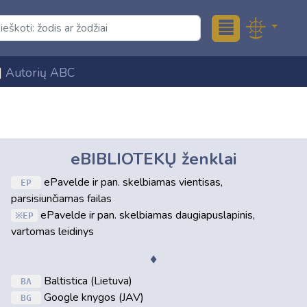
≣
|
Autorių ABC
eBIBLIOTEKŲ ženklai
ePavelde ir pan. skelbiamas vientisas,
EP
parsisiunčiamas failas
ePavelde ir pan. skelbiamas daugiapuslapinis,
EP
vartomas leidinys
♦
Baltistica (Lietuva)
BA
Google knygos (JAV)
BG