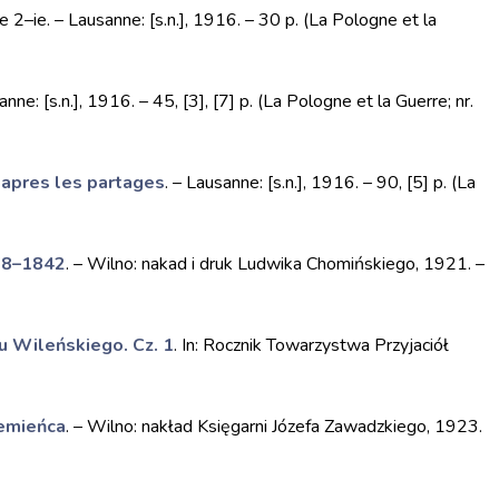
 2–ie. – Lausanne: [s.n.], 1916. – 30 p. (La Pologne et la
anne: [s.n.], 1916. – 45, [3], [7] p. (La Pologne et la Guerre; nr.
 apres les partages
. – Lausanne: [s.n.], 1916. – 90, [5] p. (La
78–1842
. – Wilno: nakad i druk Ludwika Chomińskiego, 1921. –
u Wileńskiego. Cz. 1
. In: Rocznik Towarzystwa Przyjaciół
zemieńca
. – Wilno: nakład Księgarni Józefa Zawadzkiego, 1923.