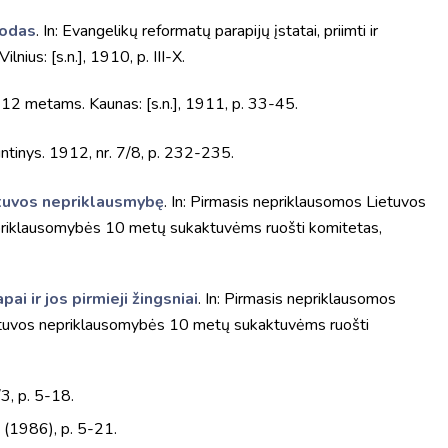
nodas
. In: Evangelikų reformatų parapijų įstatai, priimti ir
nius: [s.n.], 1910, p. III-X.
1912 metams. Kaunas: [s.n.], 1911, p. 33-45.
untinys. 1912, nr. 7/8, p. 232-235.
etuvos nepriklausmybę
. In: Pirmasis nepriklausomos Lietuvos
priklausomybės 10 metų sukaktuvėms ruošti komitetas,
i ir jos pirmieji žingsniai
. In: Pirmasis nepriklausomos
etuvos nepriklausomybės 10 metų sukaktuvėms ruošti
/3, p. 5-18.
1 (1986), p. 5-21.