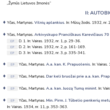
„Žymūs Lietuvos žmonės“
II: AUTOB
Yčas, Martynas.
Vilnių aplankius
. In: Mūsų žodis. 1932, nr. 
Yčas, Martynas.
Arkivyskupo Pranciškaus Karevičiaus 70
D. 1. In: Vairas. 1932, nr. 1, p. 29-36.
EP
D. 2. In: Vairas. 1932, nr. 2, p. 161-169.
EP
D. 3. In: Vairas. 1932, nr. 3, p. 335-341.
EP
Yčas, Martynas.
A.a. kan. K. Prapuolenis.
In: Vairas.
EP
Yčas, Martynas.
Dar keli bruožai prie a.a. kan. Pra
EP
Yčas, Martynas.
A.a. kan. Juozą Tumą minint
. In: Va
EP
Yčas, Martynas.
Min. Pirm. J. Tūbelio penkerių met
EP
In: Vairas. 1934, nr. 11, p. 353-363.