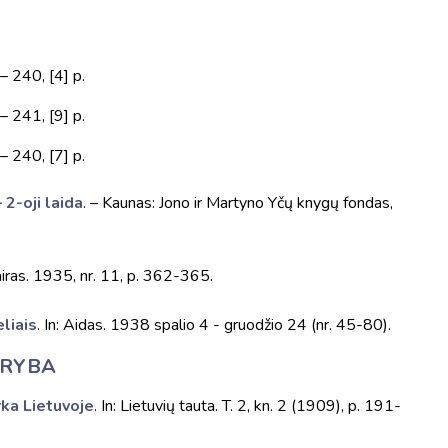
– 240, [4] p.
– 241, [9] p.
– 240, [7] p.
 2-oji laida
. – Kaunas: Jono ir Martyno Yčų knygų fondas,
Vairas. 1935, nr. 11, p. 362-365.
liais
. In: Aidas. 1938 spalio 4 - gruodžio 24 (nr. 45-80).
KŪRYBA
rka Lietuvoje
. In: Lietuvių tauta. T. 2, kn. 2 (1909), p. 191-