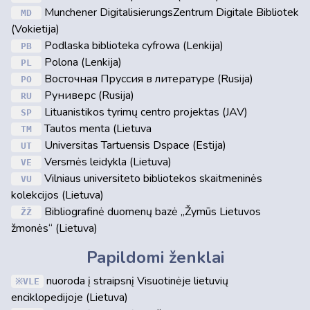
Munchener DigitalisierungsZentrum Digitale Bibliotek
MD
(Vokietija)
Podlaska biblioteka cyfrowa (Lenkija)
PB
Polona (Lenkija)
PL
Восточная Пруссия в литературе (Rusija)
PO
Руниверс (Rusija)
RU
Lituanistikos tyrimų centro projektas (JAV)
SP
Tautos menta (Lietuva
TM
Universitas Tartuensis Dspace (Estija)
UT
Versmės leidykla (Lietuva)
VE
Vilniaus universiteto bibliotekos skaitmeninės
VU
kolekcijos (Lietuva)
Bibliografinė duomenų bazė „Žymūs Lietuvos
ŽŽ
žmonės“ (Lietuva)
Papildomi ženklai
nuoroda į straipsnį Visuotinėje lietuvių
VLE
enciklopedijoje (Lietuva)