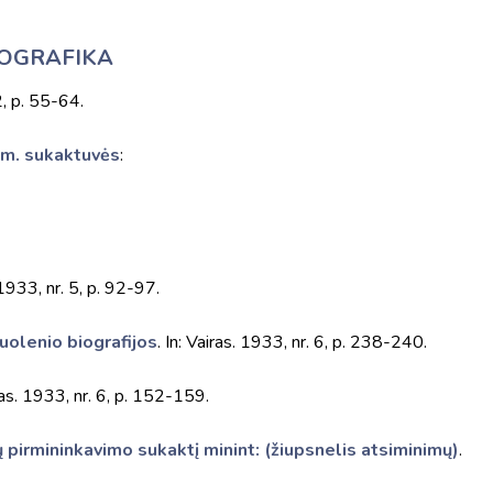
IOGRAFIKA
2, p. 55-64.
 m. sukaktuvės
:
 1933, nr. 5, p. 92-97.
puolenio biografijos
. In: Vairas. 1933, nr. 6, p. 238-240.
iras. 1933, nr. 6, p. 152-159.
ų pirmininkavimo sukaktį minint: (žiupsnelis atsiminimų)
.