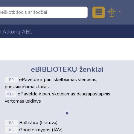
≣
|
Autorių ABC
eBIBLIOTEKŲ ženklai
ePavelde ir pan. skelbiamas vientisas,
EP
parsisiunčiamas failas
ePavelde ir pan. skelbiamas daugiapuslapinis,
EP
vartomas leidinys
♦
Baltistica (Lietuva)
BA
Google knygos (JAV)
BG