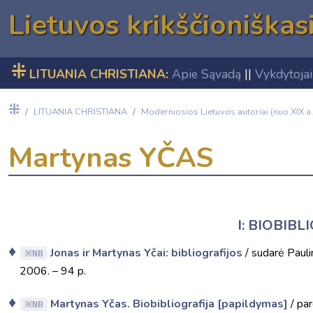
Lietuvos krikščioniškas
⁜
LITUANIA CHRISTIANA:
Apie Sąvadą
||
Vykdytojai
⁜
LITUANIA CHRISTIANA
Moderniosios Lietuvos autoriai (nuo XIX a.
Martynas YČAS
I: BIOBIBL
Jonas ir Martynas Yčai: bibliografijos
/ sudarė Pauli
NB
2006. – 94 p.
Martynas Yčas. Biobibliografija [papildymas]
/ pa
NB