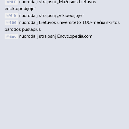
nuoroda į straipsnį „Mažosios Lietuvos
MLE
enciklopedijoje“
nuoroda į straipsnį „Vikipedijoje“
Wik
nuoroda į Lietuvos universiteto 100-mečiui skirtos
100
parodos puslapius
nuoroda į straipsnį Encyclopedia.com
Enc