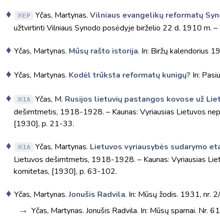
Yčas, Martynas.
Vilniaus evangelikų reformatų Sy
EP
užtvirtinti Vilniaus Synodo posėdyje birželio 22 d. 1910 m. – Vil
Yčas, Martynas.
Mūsų rašto istorija
. In: Biržų kalendorius 
Yčas, Martynas.
Kodėl trūksta reformatų kunigų?
In: Pasi
Yčas, M.
Rusijos lietuvių pastangos kovose už Li
IA
dešimtmetis, 1918-1928. – Kaunas: Vyriausias Lietuvos ne
[1930], p. 21-33.
Yčas, Martynas.
Lietuvos vyriausybės sudarymo etapa
IA
Lietuvos dešimtmetis, 1918-1928. – Kaunas: Vyriausias Li
komitetas, [1930], p. 63-102.
Yčas, Martynas.
Jonušis Radvila
. In: Mūsų žodis. 1931, nr. 2
Yčas, Martynas. Jonušis Radvila. In: Mūsų sparnai. Nr. 6