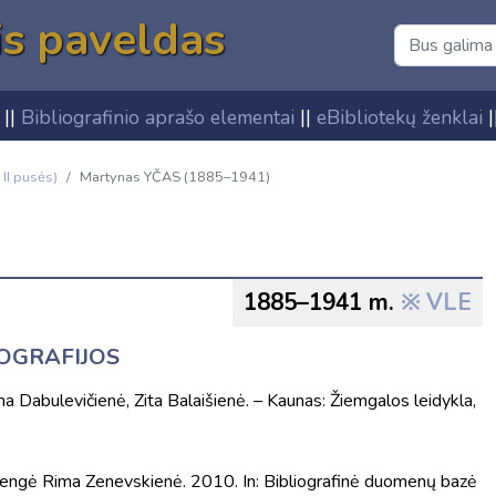
is paveldas
||
Bibliografinio aprašo elementai
||
eBibliotekų ženklai
|
 II pusės)
Martynas YČAS (1885–1941)
1885–1941 m.
VLE
IOGRAFIJOS
na Dabulevičienė, Zita Balaišienė. – Kaunas: Žiemgalos leidykla,
rengė Rima Zenevskienė. 2010. In: Bibliografinė duomenų bazė