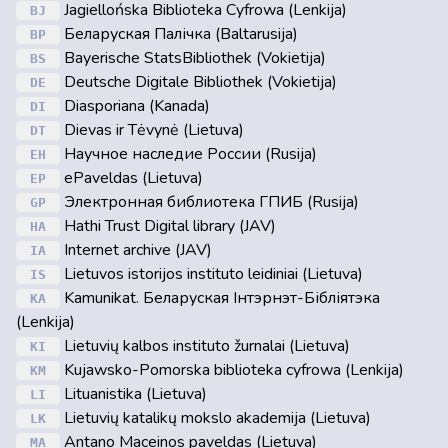
Jagiellońska Biblioteka Cyfrowa (Lenkija)
BJ
Беларуская Палічка (Baltarusija)
BP
Bayerische StatsBibliothek (Vokietija)
BS
Deutsche Digitale Bibliothek (Vokietija)
DE
Diasporiana (Kanada)
DI
Dievas ir Tėvynė (Lietuva)
DT
Научное наследие России (Rusija)
EH
ePaveldas (Lietuva)
EP
Электронная библиотека ГПИБ (Rusija)
GP
Hathi Trust Digital library (JAV)
HA
Internet archive (JAV)
IA
Lietuvos istorijos instituto leidiniai (Lietuva)
IS
Kamunikat. Беларуская Інтэрнэт-Бібліятэка
KA
(Lenkija)
Lietuvių kalbos instituto žurnalai (Lietuva)
KI
Kujawsko-Pomorska biblioteka cyfrowa (Lenkija)
KM
Lituanistika (Lietuva)
LI
Lietuvių katalikų mokslo akademija (Lietuva)
LK
Antano Maceinos paveldas (Lietuva)
MA