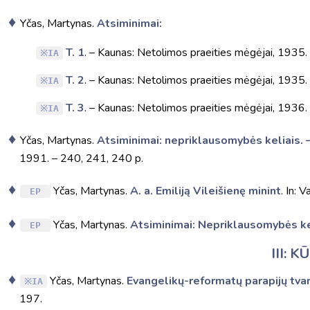
Yčas, Martynas.
Atsiminimai:
T. 1
. – Kaunas: Netolimos praeities mėgėjai, 1935. 
IA
T. 2
. – Kaunas: Netolimos praeities mėgėjai, 1935. 
IA
T. 3
. – Kaunas: Netolimos praeities mėgėjai, 1936. 
IA
Yčas, Martynas.
Atsiminimai: nepriklausomybės keliais. –
1991. – 240, 241, 240 p.
Yčas, Martynas.
A. a. Emiliją Vileišienę minint
. In: 
EP
Yčas, Martynas.
Atsiminimai: Nepriklausomybės ke
EP
III: 
Yčas, Martynas.
Evangelikų-reformatų parapijų tva
IA
197.