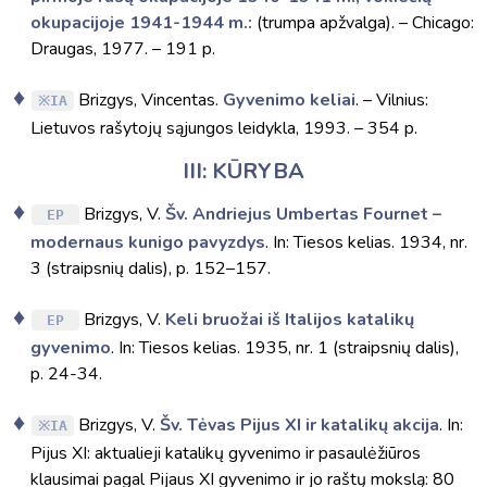
okupacijoje 1941-1944 m.:
(trumpa apžvalga). – Chicago:
Draugas, 1977. – 191 p.
Brizgys, Vincentas.
Gyvenimo keliai
. – Vilnius:
IA
Lietuvos rašytojų sąjungos leidykla, 1993. – 354 p.
III: KŪRYBA
Brizgys, V.
Šv. Andriejus Umbertas Fournet –
EP
modernaus kunigo pavyzdys
. In: Tiesos kelias. 1934, nr.
3 (straipsnių dalis), p. 152–157.
Brizgys, V.
Keli bruožai iš Italijos katalikų
EP
gyvenimo
. In: Tiesos kelias. 1935, nr. 1 (straipsnių dalis),
p. 24-34.
Brizgys, V.
Šv. Tėvas Pijus XI ir katalikų akcija
. In:
IA
Pijus XI: aktualieji katalikų gyvenimo ir pasaulėžiūros
klausimai pagal Pijaus XI gyvenimo ir jo raštų mokslą: 80