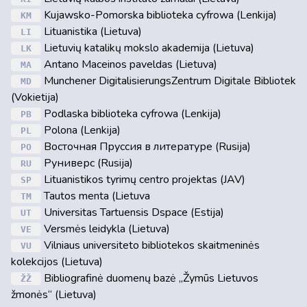
Kujawsko-Pomorska biblioteka cyfrowa (Lenkija)
KM
Lituanistika (Lietuva)
LI
Lietuvių katalikų mokslo akademija (Lietuva)
LK
Antano Maceinos paveldas (Lietuva)
MA
Munchener DigitalisierungsZentrum Digitale Bibliotek
MD
(Vokietija)
Podlaska biblioteka cyfrowa (Lenkija)
PB
Polona (Lenkija)
PL
Восточная Пруссия в литературе (Rusija)
PO
Руниверс (Rusija)
RU
Lituanistikos tyrimų centro projektas (JAV)
SP
Tautos menta (Lietuva
TM
Universitas Tartuensis Dspace (Estija)
UT
Versmės leidykla (Lietuva)
VE
Vilniaus universiteto bibliotekos skaitmeninės
VU
kolekcijos (Lietuva)
Bibliografinė duomenų bazė „Žymūs Lietuvos
ŽŽ
žmonės“ (Lietuva)