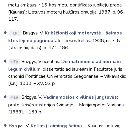
metų amžiaus ir 15-kos metų pontifikato jubiliejų proga. –
[Kaunas]: Lietuvos moterų kultūros draugija, 1937, p. 96-
117.
Brizgys, V.
Krikščioniškoji moterystė
– šeimos
EP
klestėjimo pagrindas
. In: Tiesos kelias. 1938, nr. 7-8
(straipsnių dalis), p. 474-486.
Brizgys, Vincentius.
De matrimonio ad normam
IA
legum civilium
: dissertatio ad lauream in Facultate juris
canonici Pontificae Universitatis Gregorianae. – Vilkaviškis:
[s.n.], 1939. – XV, 92 p.
Brizgys, V.
Vadinamosios civilinės jungtuvės
:
IA
proto, teisės ir istorijos šviesoje. – Marijampolė: Marijonai,
[1939]. – 139 p.
Brizgys, V.
Kelias į laimingą šeimą
. – Kaunas: Lietuvių