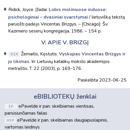
Ridick, Joyce. Įžadai:
Lobis moliniuose induose:
psichologiniai – dvasiniai svarstymai
/ lietuvišką tekstą
paruošti padėjo Vincentas Brizgys. – [Chicago]: Šv.
Kazimiero seserų kongregacija, 1986. – 154 p.
V: APIE V. BRIZGĮ
Žemaitis, Kęstutis.
Vyskupas Vincentas Brizgys ir
IA
jo likimas
. In: Lietuvių katalikų mokslo akademijos
metraštis. T. 22 (2003), p. 169-176.
Paskelbta 2023-06-25
eBIBLIOTEKŲ ženklai
ePavelde ir pan. skelbiamas vientisas,
EP
parsisiunčiamas failas
ePavelde ir pan. skelbiamas daugiapuslapinis,
EP
vartomas leidinys