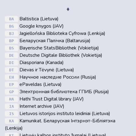
♦
Baltistica (Lietuva)
BA
Google knygos (JAV)
BG
Jagiellońska Biblioteka Cyfrowa (Lenkija)
BJ
Беларуская Палічка (Baltarusija)
BP
Bayerische StatsBibliothek (Vokietija)
BS
Deutsche Digitale Bibliothek (Vokietija)
DE
Diasporiana (Kanada)
DI
Dievas ir Tėvynė (Lietuva)
DT
Научное наследие России (Rusija)
EH
ePaveldas (Lietuva)
EP
Электронная библиотека ГПИБ (Rusija)
GP
Hathi Trust Digital library (JAV)
HA
Internet archive (JAV)
IA
Lietuvos istorijos instituto leidiniai (Lietuva)
IS
Kamunikat. Беларуская Інтэрнэт-Бібліятэка
KA
(Lenkija)
Lietuvių kalbos instituto žurnalai (Lietuva)
KI