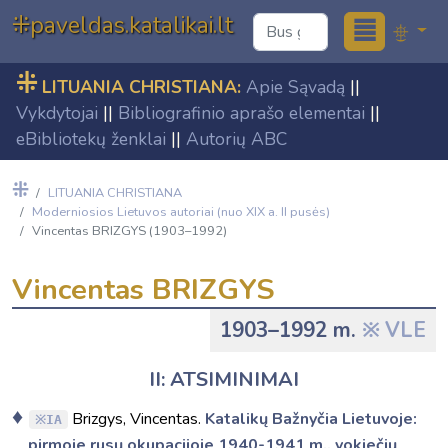
≣
⁜paveldas.katalikai.lt
⁜
LITUANIA CHRISTIANA:
Apie Sąvadą
||
Vykdytojai
||
Bibliografinio aprašo elementai
||
eBibliotekų ženklai
||
Autorių ABC
⁜
LITUANIA CHRISTIANA
Moderniosios Lietuvos autoriai (nuo XIX a. II pusės)
Vincentas BRIZGYS (1903–1992)
Vincentas BRIZGYS
1903–1992 m.
VLE
II: ATSIMINIMAI
Brizgys, Vincentas.
Katalikų Bažnyčia Lietuvoje:
IA
pirmoje rusų okupacijoje 1940-1941 m., vokiečių