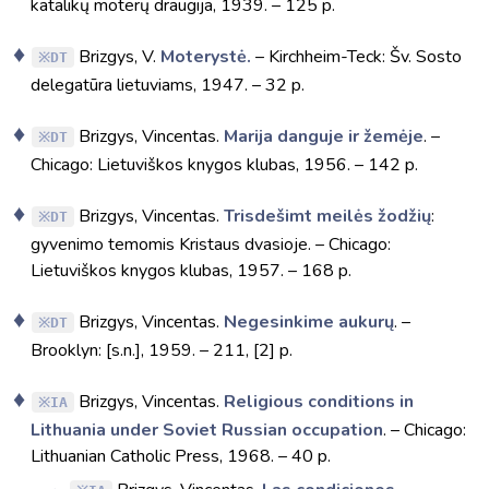
katalikų moterų draugija, 1939. – 125 p.
Brizgys, V.
Moterystė.
– Kirchheim-Teck: Šv. Sosto
DT
delegatūra lietuviams, 1947. – 32 p.
Brizgys, Vincentas.
Marija danguje ir žemėje
. –
DT
Chicago: Lietuviškos knygos klubas, 1956. – 142 p.
Brizgys, Vincentas.
Trisdešimt meilės žodžių
:
DT
gyvenimo temomis Kristaus dvasioje. – Chicago:
Lietuviškos knygos klubas, 1957. – 168 p.
Brizgys, Vincentas.
Negesinkime aukurų
. –
DT
Brooklyn: [s.n.], 1959. – 211, [2] p.
Brizgys, Vincentas.
Religious conditions in
IA
Lithuania under Soviet Russian occupation
. – Chicago:
Lithuanian Catholic Press, 1968. – 40 p.