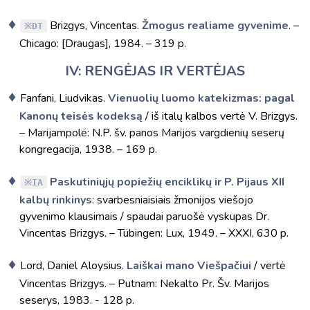
Brizgys, Vincentas.
Žmogus realiame gyvenime
. –
DT
Chicago: [Draugas], 1984. – 319 p.
IV: RENGĖJAS IR VERTĖJAS
Fanfani, Liudvikas.
Vienuolių luomo katekizmas: pagal
Kanonų teisės kodeksą
/ iš italų kalbos vertė V. Brizgys.
– Marijampolė: N.P. šv. panos Marijos vargdienių seserų
kongregacija, 1938. – 169 p.
Paskutiniųjų popiežių enciklikų ir P. Pijaus XII
IA
kalbų rinkinys
: svarbesniaisiais žmonijos viešojo
gyvenimo klausimais / spaudai paruošė vyskupas Dr.
Vincentas Brizgys. – Tübingen: Lux, 1949. – XXXI, 630 p.
Lord, Daniel Aloysius.
Laiškai mano Viešpačiui
/ vertė
Vincentas Brizgys. – Putnam: Nekalto Pr. Šv. Marijos
seserys, 1983. - 128 p.