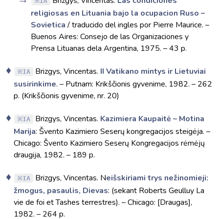
Brizgys, Vincentas.
Las condiciones
IA
religiosas en Lituania bajo la ocupacion Ruso –
Sovietica
/ traducido del ingles por Pierre Maurice. –
Buenos Aires: Consejo de las Organizaciones y
Prensa Lituanas dela Argentina, 1975. – 43 p.
Brizgys, Vincentas.
II Vatikano mintys ir Lietuviai
IA
susirinkime
. – Putnam: Krikščionis gyvenime, 1982. – 262
p. (Krikščionis gyvenime, nr. 20)
Brizgys, Vincentas.
Kazimiera Kaupaitė – Motina
IA
Marija
: Švento Kazimiero Seserų kongregacijos steigėja. –
Chicago: Švento Kazimiero Seserų Kongregacijos rėmėjų
draugija, 1982. – 189 p.
Brizgys, Vincentas. N
eišskiriami trys nežinomieji:
IA
žmogus, pasaulis, Dievas
: (sekant Roberts Geulluy La
vie de foi et Tashes terrestres). – Chicago: [Draugas],
1982. – 264 p.