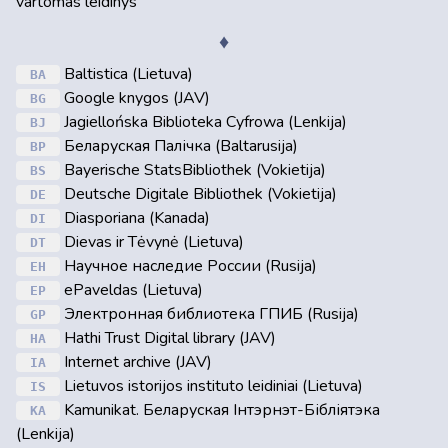
vartomas leidinys
♦
Baltistica (Lietuva)
BA
Google knygos (JAV)
BG
Jagiellońska Biblioteka Cyfrowa (Lenkija)
BJ
Беларуская Палічка (Baltarusija)
BP
Bayerische StatsBibliothek (Vokietija)
BS
Deutsche Digitale Bibliothek (Vokietija)
DE
Diasporiana (Kanada)
DI
Dievas ir Tėvynė (Lietuva)
DT
Научное наследие России (Rusija)
EH
ePaveldas (Lietuva)
EP
Электронная библиотека ГПИБ (Rusija)
GP
Hathi Trust Digital library (JAV)
HA
Internet archive (JAV)
IA
Lietuvos istorijos instituto leidiniai (Lietuva)
IS
Kamunikat. Беларуская Інтэрнэт-Бібліятэка
KA
(Lenkija)