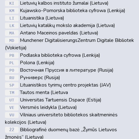
Lietuvių kalbos instituto žurnalai (Lietuva)
KI
Kujawsko-Pomorska biblioteka cyfrowa (Lenkija)
KM
Lituanistika (Lietuva)
LI
Lietuvių katalikų mokslo akademija (Lietuva)
LK
Antano Maceinos paveldas (Lietuva)
MA
Munchener DigitalisierungsZentrum Digitale Bibliotek
MD
(Vokietija)
Podlaska biblioteka cyfrowa (Lenkija)
PB
Polona (Lenkija)
PL
Восточная Пруссия в литературе (Rusija)
PO
Руниверс (Rusija)
RU
Lituanistikos tyrimų centro projektas (JAV)
SP
Tautos menta (Lietuva
TM
Universitas Tartuensis Dspace (Estija)
UT
Versmės leidykla (Lietuva)
VE
Vilniaus universiteto bibliotekos skaitmeninės
VU
kolekcijos (Lietuva)
Bibliografinė duomenų bazė „Žymūs Lietuvos
ŽŽ
žmonės“ (Lietuva)