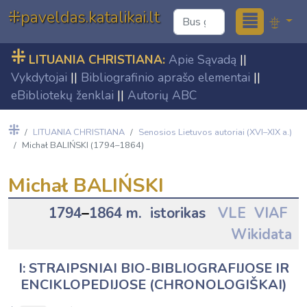
≣
⁜paveldas.katalikai.lt
⁜
LITUANIA CHRISTIANA:
Apie Sąvadą
||
Vykdytojai
||
Bibliografinio aprašo elementai
||
eBibliotekų ženklai
||
Autorių ABC
⁜
LITUANIA CHRISTIANA
Senosios Lietuvos autoriai (XVI–XIX a.)
Michał BALIŃSKI (1794–1864)
Michał BALIŃSKI
1794
–
1864 m. istorikas
VLE
VIAF
Wikidata
I: STRAIPSNIAI BIO-BIBLIOGRAFIJOSE IR
ENCIKLOPEDIJOSE (CHRONOLOGIŠKAI)