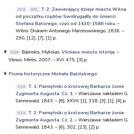
T. 2: Zawierający dzieje miasta Wilna
IA
PL
od początku rządów Swidrygajłły do śmierci
Stefana Batorego, czyli od 1430-1586 roku
. –
Wilno: Drukiem Antoniego Marcinowskiego, 1836. –
290, [12], [7], [1] p.
Balinskis, Mykolas.
Vilniaus miesto istorija
. –
IA
Vilnius: Mintis, 2007. – XVI, 475, [3] p.
Pisma historyczne Michała Balińskiego
:
T. 1: Pamiętniki o krolowej Barbarze żonie
IA
Zygmunta Augusta. Cz. 1
. – Warszawa: nakładem G.
Sennewald, 1843. – [8], XXVII, [1], 318, [3], [1], [4] p.
T. 2: Pamiętniki o krolowej Barbarze żonie
IA
Zygmunta Augusta. Cz. 2
. – Warszawa: nakładem G.
Sennewald, 1843. – [6], 302, [23], [2] p.