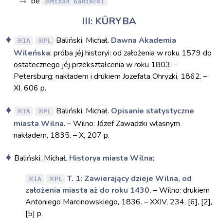
be
Міхал Балінскі
III: KŪRYBA
Baliński, Michał.
Dawna Akademia
IA
PL
Wileńska
: próba jéj historyi: od założenia w roku 1579 do
ostatecznego jéj przekształcenia w roku 1803. –
Petersburg: nakładem i drukiem Jozefata Ohryzki, 1862. –
XI, 606 p.
Baliński, Michał.
Opisanie statystyczne
IA
PL
miasta Wilna
. – Wilno: Józef Zawadzki własnym
nakładem, 1835. – X, 207 p.
Baliński, Michał.
Historya miasta Wilna
:
T. 1: Zawierający dzieje Wilna, od
IA
PL
założenia miasta aż do roku 1430.
– Wilno: drukiem
Antoniego Marcinowskiego, 1836. – XXIV, 234, [6], [2],
[5] p.