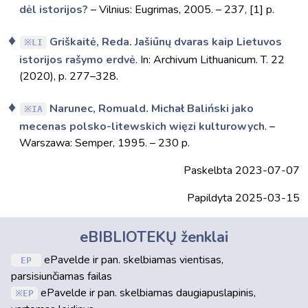
dėl istorijos?
– Vilnius: Eugrimas, 2005. – 237, [1] p.
Griškaitė, Reda. Jašiūnų dvaras kaip Lietuvos
LI
istorijos rašymo erdvė
. In: Archivum Lithuanicum. T. 22
(2020), p. 277–328.
Narunec, Romuald. Michał Baliński jako
IA
mecenas polsko-litewskich więzi kulturowych
. –
Warszawa: Semper, 1995. – 230 p.
Paskelbta 2023-07-07
Papildyta 2025-03-15
eBIBLIOTEKŲ ženklai
ePavelde ir pan. skelbiamas vientisas,
EP
parsisiunčiamas failas
ePavelde ir pan. skelbiamas daugiapuslapinis,
EP