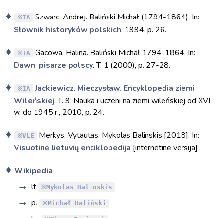
Szwarc, Andrej. Baliński Michał (1794-1864). In:
IA
Słownik historyków polskich
, 1994, p. 26.
Gacowa, Halina. Baliński Michał 1794-1864. In:
IA
Dawni pisarze polscy
. T. 1 (2000), p. 27-28.
Jackiewicz, Mieczysław. Encyklopedia ziemi
IA
Wileńskiej
. T. 9: Nauka i uczeni na ziemi wileńskiej od XVI
w. do 1945 r., 2010, p. 24.
Merkys, Vytautas. Mykolas Balinskis [2018]. In:
VLE
Visuotinė lietuvių enciklopedija
[internetinė versija]
Wikipedia
lt
Mykolas Balinskis
pl
Michał Baliński