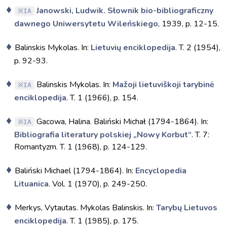
Janowski, Ludwik. Słownik bio-bibliograficzny
IA
dawnego Uniwersytetu Wileńskiego
, 1939, p. 12-15.
Balinskis Mykolas. In:
Lietuvių enciklopedija
. T. 2 (1954),
p. 92-93.
Balinskis Mykolas. In:
Mažoji lietuviškoji tarybinė
IA
enciklopedija
. T. 1 (1966), p. 154.
Gacowa, Halina. Baliński Michał (1794-1864). In:
IA
Bibliografia literatury polskiej „Nowy Korbut“
. T. 7:
Romantyzm. T. 1 (1968), p. 124-129.
Baliński Michael (1794-1864). In:
Encyclopedia
Lituanica
. Vol. 1 (1970), p. 249-250.
Merkys, Vytautas. Mykolas Balinskis. In:
Tarybų Lietuvos
enciklopedija
. T. 1 (1985), p. 175.