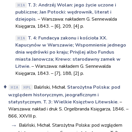
T. 3: Andrzéj Wolan: jego życie uczone i
IA
publiczne; Jan Potocki: wędrownik, literat i
dziejopis
. – Warszawa: nakładem G. Sennewalda
Księgarza, 1843. – [6], 209, [4] p.
T. 4: Fundacya zakonu i kościoła XX.
IA
Kapucynów w Warszawie; Wspomnienie jednego
dnia wędrówki po kraju; Privjlej albo Fundus
miasta Janowcza; Krewo: starodawny zamek w
Litwie
. – Warszawa: nakładem G. Sennewalda
Księgarza, 1843. – [7], 188, [2] p.
Baliński, Michał.
Starożytna Polska: pod
IA
PL
względem historycznym, jeograficznym i
statystycznym. T. 3: Wielkie Księztwo Litewskie
. –
Warszawa: nakład i druk S. Orgelbranda Księgarza, 1846. –
866, XXVIII p.
Baliński, Michał. Starożytna Polska: pod względem