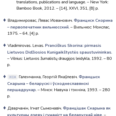
translations, publications and language. – New York:
Bamboo Book, 2012. – [14], XXVI, 351, [8] p.
Владимировас, Лявас Иованович.
Франциск Скорина
– первопечатник вильнюсский
. – Вильнюс: Мокслас,
1975. – 64, [4] p.
Vladimirovas. Levas.
Pranciškus Skorina: pirmasis
Lietuvos Didžiosios Kunigaikštystės spaustuvininkas
.
– Vilnius: Lietuvos žurnalistų draugijos leidykla, 1992. – 80
p.
Галенчанка, Георгій Якаўлевіч.
Францыск
IA
Скарына – беларускі і ўсходнеславянскі
першадрукар
. – Мінск: Навука і тэхніка, 1993. – 280
p.
Дварчанiн, Iгнат Сымонавiч.
Францішак Скарына як
культурны дзеяч і гуманіст на беларускай ніве
. –