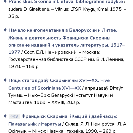
Pranciškus Skorina ir Lietuva: bibliografinė rodyklė
/
sudarė D. Gineitienė. – Vilnius: LTSR Knygų rūmai, 1975. –
35 p.
Начало книгопечатания в Белоруссии и Литве.
Жизнь и деятельность Франциска Скорины:
описание изданий и указатель литературы, 1517–
1977
/ Сост. Е.Л. Немировский. – Москва:
Государственная библиотека СССР им. В.И. Ленина,
1978. – 159 p.
Пяць стагоддзяў Скарыніяны XVI—XX. Five
Centuries of Scoriniana XVI—XX
/ апрацаваў Вітаўт
Тумаш. – Нью–Ёрк: Беларускі Інстытут Навукі й
Мастацтва, 1989. – XXVIII, 283 p.
Францыск Скарына: Жыццё і дзейнасць:
IA
Паказальнік літаратуы
/ Склад. Я. Л. Неміроўскі, Л. А.
Осіпчык. – Мінск: Навука і тэхніка, 1990. – 269 p.