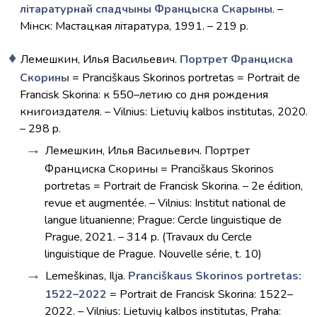
літаратурнай спадчыны Францыска Скарыны
. –
Мiнск: Мастацкая лiтаратура, 1991. – 219 p.
Лемешкин, Илья Васильевич.
Портрет Франциска
Скорины
= Pranciškaus Skorinos portretas = Portrait de
Francisk Skorina: к 550–летию со дня рождения
книгоиздателя. – Vilnius: Lietuvių kalbos institutas, 2020.
– 298 p.
Лемешкин, Илья Васильевич. Портрет
Франциска Скорины = Pranciškaus Skorinos
portretas = Portrait de Francisk Skorina. – 2e édition,
revue et augmentée. – Vilnius: Institut national de
langue lituanienne; Prague: Cercle linguistique de
Prague, 2021. – 314 p. (Travaux du Cercle
linguistique de Prague. Nouvelle série, t. 10)
Lemeškinas, Ilja.
Pranciškaus Skorinos portretas:
1522–2022
= Portrait de Francisk Skorina: 1522–
2022. – Vilnius: Lietuvių kalbos institutas, Praha: