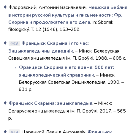
Флоровский, Антоний Васильевич.
Чешская Библия
в истории русской культуры и письменности: Фр.
Скорина и продолжатели его дела
. In: Sborník
filologický. T. 12 (1946), 153–258.
Францыск Скарына і яго час:
IA
Энцыклапедычны даведнік
. – Мінск: Беларуская
Савецкая энцыклапедыя ім. П. Броўкі, 1988. – 608 с.
Франциск Скорина и его время: 500 лет:
энциклопедический справочник
. – Минск:
Белорусская Советская Энциклопедия, 1990. –
631 p.
Францыск Скарына: энцыклапедыя
. – Мінск:
Беларуская энцыклапедыя ім. П. Броўкі, 2017. – 565
p.
Царанкоў, Леанід Антонавіч.
Францыск
IA