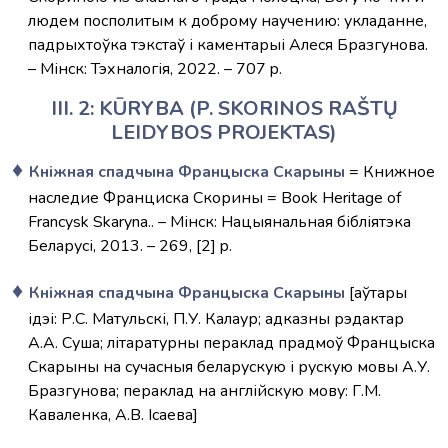
людем посполитым к доброму научению: укладанне,
падрыхтоўка тэкстаў і каментарыі Алеся Бразгунова.
– Мінск: Тэхналогія, 2022. – 707 p.
III. 2: KŪRYBA (P. SKORINOS RAŠTŲ
LEIDYBOS PROJEKTAS)
Кніжная спадчына Францыска Скарыны
= Книжное
наследие Франциска Скорины = Book Heritage of
Francysk Skaryna.. – Мінск: Нацыянальная бібліятэка
Беларусі, 2013. – 269, [2] p.
Кніжная спадчына Францыска Скарыны
[аўтары
ідэі: Р.С. Матульскі, П.У. Калаур; адказны рэдактар
А.А. Суша; літаратурны пераклад прадмоў Францыска
Скарыны на сучасныя беларускую і рускую мовы А.У.
Бразгунова; пераклад на англійскую мову: Г.М.
Каваленка, А.В. Ісаева]