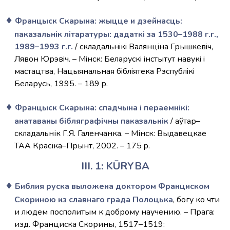
Францыск Скарына: жыцце и дзейнасць:
паказальнiк лiтаратуры: дадаткi за 1530–1988 г.г.,
1989–1993 г.г.
/ cкладальнiкi Валянцiна Грышкевiч,
Лявон Юрэвiч. – Мiнск: Беларускi iнстытут навукi i
мастацтва, Нацыянальная бiблiятека Рэспублiкi
Беларусь, 1995. – 189 p.
Францыск Скарына: спадчына і пераемнікі:
анатаваны бібляграфічны паказальнік
/ аўтар–
складальнік Г.Я. Галенчанка. – Мінск: Выдавецкае
ТАА Красіка–Прынт, 2002. – 175 p.
III. 1: KŪRYBA
Библия руска выложена доктором Франциском
Скориною из славнаго града Полоцька
, богу ко чти
и людем посполитым к доброму научению. – Прага:
изд. Франциска Скорины, 1517–1519: