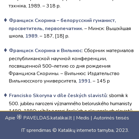
тэхніка, 1989. – 318 p.
Франциск Скорина – белорусский гуманист,
просветитель, первопечатник
. – Минск: Вышэйшая
школа,
1989
. – 187, [18] p.
Франциск Скорина и Вильнюс
: Сборник материалов
республиканской научной конференции,
посвященной 500–летию со дня рождения
Франциска Скорины. – Вильнюс: Издательство
Вильнюсского университета,
1991
. – 145 p
Francisko Skoryna v díle českých slavistů
: sbornik k
500. jubileu narozeni významného beloruského humanisty
1490–1990: výbĕr z praci českých a slovenskych slavistů
⁜
Apie
PAVELDAS.katalikai.lt
|
Medis
|
Autorinės teisės
a malo dostupných textů souvisejicich s timto tématem /
uspořádala Františka Sokolová. – Praha: Narodní knihovna,
IT sprendimas ©
Katalikų interneto tarnyba
, 2023.
Slovanská knihovna,
1992
. – 257 s.