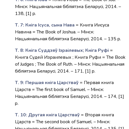
Мiнск: Нацыянальная бiблiятэка Беларусi, 2014. –
138, [1] p.
Т. 7: Кнiга Iсуса, сына Нава
= Книга Иисуса
Навина = The Book of Joshua. – Мiнск:
Нацыянальная бiблiятэка Беларусi, 2014. – 135 p.
Т. 8: Кнiга Суддзяў Ізраілевых; Кніга Руфі
=
Книга Судей Израилевых ; Книга Руфи = The Book
of Judges ; The Book of Ruth. – Мiнск: Нацыянальная
бiблiятэка Беларусi, 2014. – 171, [1] p.
Т. 9: Першая кніга Царстваў
= Первая книга
Царств = The first book of Samuel. – Мiнск:
Нацыянальная бiблiятэка Беларусi, 2014. – 174, [1]
p.
Т. 10: Другая кніга Царстваў
= Вторая книга
Царств = The second book of Samuel. – Мiнск:
Нацыянальная бiблiятэка Беларусi, 2014. – 135, [1]