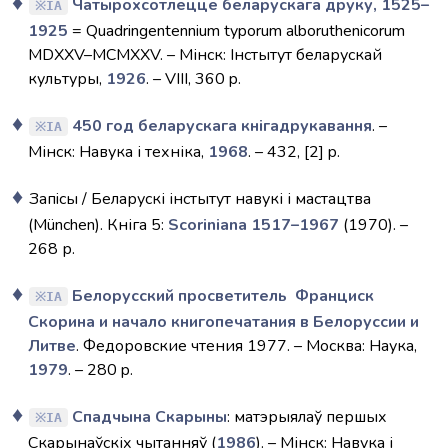
Чатырохсотлецце беларускага друку, 1525–
IA
1925
= Quadringentennium typorum alboruthenicorum
MDXXV–MCMXXV. – Мінск: Інстытут беларускай
культуры,
1926
. – VIII, 360 p.
450 год беларускага кнiгадрукавання
. –
IA
Мінск: Навука і техніка,
1968
. – 432, [2] p.
Запiсы / Беларускі інстытут навукі і мастацтва
(München). Кніга 5:
Scoriniana 1517–1967
(1970). –
268 р.
Белорусский просветитель Франциск
IA
Скорина и начало книгопечатания в Белоруссии и
Литве
. Федоровские чтения 1977. – Москва: Наука,
1979
. – 280 p.
Спадчына Скарыны
: матэрыялаў першых
IA
Скарынаўскіх чытанняў (
1986
). – Мінск: Навука і