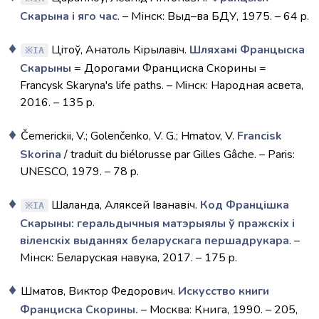
Скарына і яго час
. – Мінск: Выд–ва БДУ, 1975. – 64 p.
Цiтоў, Анатоль Кiрылавiч.
Шляхамi Францыска
IA
Скарыны
= Дорогами Франциска Скорины =
Francysk Skaryna's life paths. – Мiнск: Народная асвета,
2016. – 135 p.
Čemerickii, V.; Golenčenko, V. G.; Hmatov, V.
Francisk
Skorina
/ traduit du biélorusse par Gilles Gâche. – Paris:
UNESCO, 1979. – 78 p.
Шаланда, Аляксей Іванавіч.
Код Францішка
IA
Скарыны: геральдычныя матэрыялы ў пражскiх i
вiленскiх выданнях беларускага першадрукара
. –
Мінск: Беларуская навука, 2017. – 175 p.
Шматов, Виктор Федорович.
Искусство книги
Франциска Скорины.
– Москва: Книга, 1990. – 205,