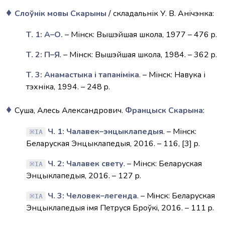
Слоўнік мовы Скарыны
/ складальнік У. В. Анічэнка:
Т. 1: А–О.
– Мінск: Вышэйшая школа, 1977 – 476 p.
Т. 2: П–Я
. – Мінск: Вышэйшая школа, 1984. – 362 p.
Т. 3: Анамастыка і тапаніміка
. – Мінск: Навука і
тэхніка, 1994. – 248 p.
Суша, Алесь Александрович.
Францыск Скарына
:
Ч. 1: Чалавек–энцыклапедыя
. – Мінск:
IA
Беларуская Энцыклапедыя, 2016. – 116, [3] p.
Ч. 2: Чалавек свету
. – Мінск: Беларуская
IA
Энцыклапедыя, 2016. – 127 p.
Ч. 3: Человек–легенда
. – Мiнск: Беларуская
IA
Энцыклапедыя iмя Петруся Броўкi, 2016. – 111 p.