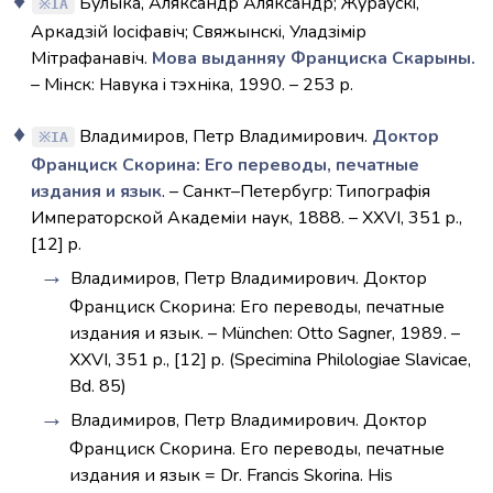
Булыка, Аляксандр Аляксандр; Жураускi,
IA
Аркадзiй Іосіфавіч; Свяжынскi, Уладзiмiр
Мітрафанавіч.
Мова выданняу Франциска Скарыны.
– Мiнск: Навука i тэхнiка, 1990. – 253 p.
Владимиров, Петр Владимирович.
Доктор
IA
Франциск Скорина: Его переводы, печатные
издания и язык
. – Санкт–Петербугр: Типографiя
Императорской Академiи наук, 1888. – XXVI, 351 p.,
[12] p.
Владимиров, Петр Владимирович. Доктор
Франциск Скорина: Его переводы, печатные
издания и язык. – München: Otto Sagner, 1989. –
XXVI, 351 p., [12] p. (Specimina Philologiae Slavicae,
Bd. 85)
Владимиров, Петр Владимирович. Доктор
Франциск Скорина. Его переводы, печатные
издания и язык = Dr. Francis Skorina. His