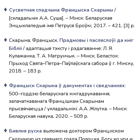
Сусветная спадчына Францыска Скарыны
/
[складальнiк А.А. Суша]. – Мінск: Беларуская
Энцыклапедыя імя Петруся Броўкі, 2017. – 421, [3] p.
Скарына, Францыск.
Прадмовы і пасляслоўі да кніг
Бібліі
/ адаптацыя тэксту і рэдагаванне: Л. Я.
Кулажанка, Т. А. Матрунчык. – Мінск; Беласток:
Прыход Свята–Петра–Паўлаўскага сабора ў г. Мінску,
2018. – 183 p.
Францыск Скарына ў дакументах і сведчаннях
:
500–годдзю беларускага кнігадрукавання,
запачаткаванага Францішкам Скарынам
прысвячаецца / укладальнікі: А.А. Жлутка. – Мінск:
Беларуская навука, 2020. – 509 p.
Бивлия руска
выложена доктором Франциском
Скориною из славнаго града Полоцка, Богу ко чти и