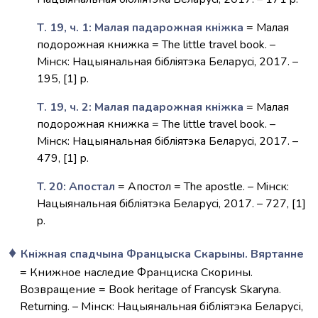
Т. 19, ч. 1: Малая падарожная кнiжка
= Малая
подорожная книжка = The little travel book. –
Мiнск: Нацыянальная бiблiятэка Беларусi, 2017. –
195, [1] p.
Т. 19, ч. 2: Малая падарожная кнiжка
= Малая
подорожная книжка = The little travel book. –
Мiнск: Нацыянальная бiблiятэка Беларусi, 2017. –
479, [1] p.
T. 20: Апостал
= Апостол = The apostle. – Мiнск:
Нацыянальная бiблiятэка Беларусi, 2017. – 727, [1]
p.
Кніжная спадчына Францыска Скарыны. Вяртанне
= Книжное наследие Франциска Скорины.
Возвращение = Book heritage of Francysk Skaryna.
Returning. – Мінск: Нацыянальная бібліятэка Беларусі,