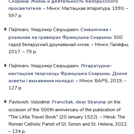
Скорина: Жизнь и деятельность белорусского
просветителя
. – Мiнск: Мастацкая лiтаратура, 1990, –
597 p.
Паўловіч, Уладзімір Свірыдавіч.
Сімвалічнае і
рэальнае на гравюрах Францішка Скарыны
: 500
гадоў беларускай друкаванай кнізе. – Мінск: Галіяфы,
2017. – 79 p.
Паўловіч, Уладзімір Свірыдавіч.
Літаратурна–
мастацкая творчасць Францішка Скарыны. Дзеля
асветы і выхавання моладзі
. – Мінск: ВАРБ, 2019. –
127 p.
Pavlovich, Volodimir.
Francišak, dear Skaryn
a: on the
occasion of the 500th anniversary of the publication of
"The Little Travel Book" (20 January 1522). – Minsk: The
Roman Catholic Parish of St. Simon and St. Helena, 2022.
– 134 p.