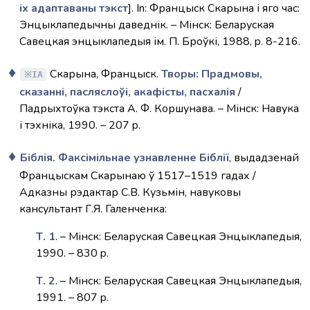
іх адаптаваны тэкст
]. In: Францыск Скарына і яго час:
Энцыклапедычны даведнік. – Мінск: Беларуская
Савецкая энцыклапедыя ім. П. Броўкі, 1988, p. 8-216.
Скарына, Францыск.
Творы: Прадмовы,
IA
сказанні, пасляслоўі, акафісты, пасхалія
/
Падрыхтоўка тэкста А. Ф. Коршунава. – Мінск: Навука
і тэхніка, 1990. – 207 p.
Біблія. Факсімільнае узнавленне Біблії
, выдадзенай
Францыскам Скарынаю ў 1517–1519 гадах /
Адказны рэдактар С.В. Кузьмін, навуковы
кансультант Г.Я. Галенченка:
Т. 1
. – Мінск: Беларуская Савецкая Энцыклапедыя,
1990. – 830 p.
Т. 2
. – Мінск: Беларуская Савецкая Энцыклапедыя,
1991. – 807 p.