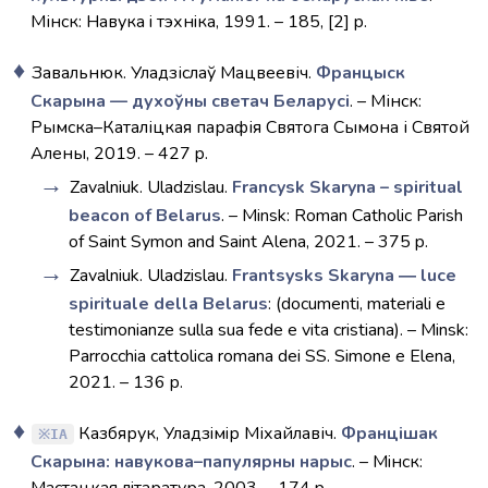
Мінск: Навука i тэхнiка, 1991. – 185, [2] p.
Завальнюк. Уладзіслаў Мацвеевіч.
Францыск
Скарына — духоўны светач Беларусі
. – Мінск:
Рымска–Каталіцкая парафія Святога Сымона і Святой
Алены, 2019. – 427 p.
Zavalniuk. Uladzislau.
Francysk Skaryna – spiritual
beacon of Belarus
. – Minsk: Roman Catholic Parish
of Saint Symon and Saint Alena, 2021. – 375 p.
Zavalniuk. Uladzislau.
Frantsysks Skaryna ― luce
spirituale della Belarus
: (documenti, materiali e
testimonianze sulla sua fede e vita cristiana). – Мinsk:
Parrocchia cattolica romana dei SS. Simone e Elena,
2021. – 136 p.
Казбярук, Уладзiмiр Міхайлавіч.
Францiшак
IA
Скарына: навукова–папулярны нарыс
. – Мiнск: