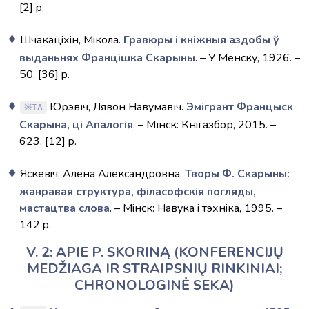
[2] p.
Шчакацiхiн, Мiкола.
Гравюры i кнiжныя аздобы ў
выданьнях Францiшка Скарыны
. – У Менску, 1926. –
50, [36] p.
Юрэвіч, Лявон Навумавіч.
Эмігрант Францыск
IA
Скарына, ці Апалогія
. – Мінск: Кнiгазбор, 2015. –
623, [12] p.
Яскевiч, Алена Александровна.
Творы Ф. Скарыны:
жанравая структура, фiласофскiя погляды,
мастацтва слова
. – Мiнск: Навука i тэхнiка, 1995. –
142 p.
V. 2: APIE P. SKORINĄ (KONFERENCIJŲ
MEDŽIAGA IR STRAIPSNIŲ RINKINIAI;
CHRONOLOGINĖ SEKA)