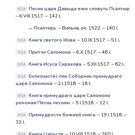
Песни царя Давыда еже словуть Псалтыр
.
IA
– 6.VІІІ.1517. – 142 l.
→
Псалтирь
. – Вильна, ок. 1522. – 140 l.
Книга светого Иова
. – 10.ІХ.1517. – 51 l.
IA
Притчи Саломона
. – 6.Х.1517. – 48 l.
IA
Книга Исуса Сирахова
. – 5.ХІІ.1517. – 82 l.
IA
Еклесиастес пли Соборник премудраго
IA
царя Саломона
. – 2.I.1518. – 18 l.
Книга премудраго царя Саломона
IA
рекомая Песнь песням
. – 9.I.1518. – 12 l.
Премудрости божией книга
. – 19.I.1518. –
IA
32 l.
Книги Царьств
. – 10.VIII.1518. – 260 l.
IA