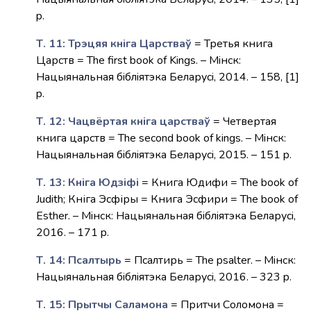
p.
Т. 11: Трэцяя кніга Царстваў
= Третья книга
Царств = The first book of Kings. – Мiнск:
Нацыянальная бiблiятэка Беларусi, 2014. – 158, [1]
p.
Т. 12: Чацвёртая кніга царстваў
= Четвертая
книга царств = The second book of kings. – Мiнск:
Нацыянальная бiблiятэка Беларусi, 2015. – 151 p.
Т. 13: Кніга Юдзіфi
= Книга Юдифи = The book of
Judith; Кніга Эсфіры = Книга Эсфири = The book of
Esther. – Мiнск: Нацыянальная бiблiятэка Беларусi,
2016. – 171 p.
Т. 14: Псалтырь
= Псалтирь = The psalter. – Мiнск:
Нацыянальная бiблiятэка Беларусi, 2016. – 323 p.
Т. 15: Прытчы Саламона
= Притчи Соломона =