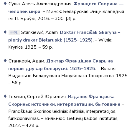
Суша, Алесь Александрович.
Франциск Скорина ―
человек мира.
– Минск: Беларуская Энцыклапедыя
ім. П. Броўкі, 2016. – 300, [3] p.
Stankiewič, Adam.
Doktar Francišak Skaryna –
PL
pieršy drukar Biełaruski: (1525–1925)
. – Wilnia:
Krynica, 1925. – 59 p.
Станкевiч, Адам.
Доктар Францішак Скарына
першы друкар беларускі: 1525–1925
. – Вільня:
Выданьне Беларускага Навуковага Товарыства, 1925.
– 56 p.
Темчин, Сергей Юрьевич.
Издания Франциска
Скорины: источники, интерпретации, бытование
=
Pranciškaus Skorinos leidiniai: šaltiniai, interpretacijos,
funkcionavimas. – Вильнюс: Lietuvių kalbos institutas,
2022. – 428 p.