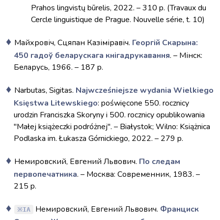
Prahos lingvistų būrelis, 2022. – 310 p. (Travaux du
Cercle linguistique de Prague. Nouvelle série, t. 10)
Майхровіч, Сцяпан Казіміравіч.
Георгій Скарына:
450 гадоў беларускага кнігадрукавання
. – Мінск:
Беларусь, 1966. – 187 p.
Narbutas, Sigitas.
Najwcześniejsze wydania Wielkiego
Księstwa Litewskiego
: poświęcone 550. rocznicy
urodzin Franciszka Skoryny i 500. rocznicy opublikowania
"Małej książeczki podróżnej". – Białystok; Wilno: Książnica
Podlaska im. Łukasza Górnickiego, 2022. – 279 p.
Немировский, Евгений Львович.
По следам
первопечатника
. – Москва: Современник, 1983. –
215 p.
Немировский, Евгений Львович.
Франциск
IA