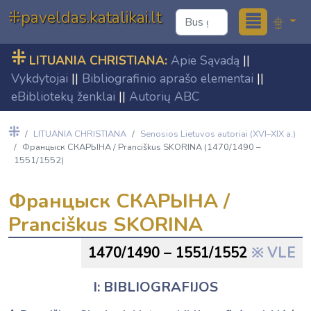
≣
⁜paveldas.katalikai.lt
⁜
LITUANIA CHRISTIANA:
Apie Sąvadą
||
Vykdytojai
||
Bibliografinio aprašo elementai
||
eBibliotekų ženklai
||
Autorių ABC
⁜
LITUANIA CHRISTIANA
Senosios Lietuvos autoriai (XVI–XIX a.)
Францыск СКАРЫНА / Pranciškus SKORINA (1470/1490 –
1551/1552)
Францыск СКАРЫНА /
Pranciškus SKORINA
1470/1490 – 1551/1552
VLE
I: BIBLIOGRAFIJOS