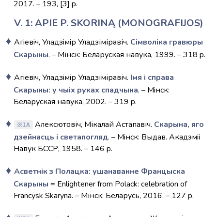
2017. – 193, [3] p.
V. 1: APIE P. SKORINĄ (MONOGRAFIJOS)
Агiевiч, Уладзiмiр Уладзіміравіч.
Сімволіка гравюры
Скарыны
. – Мінск: Беларуская навука, 1999. – 318 p.
Агiевiч, Уладзiмiр Уладзіміравіч.
Iмя i справа
Скарыны: у чыiх руках спадчына
. – Мiнск:
Беларуская навука, 2002. – 319 p.
Алексютовіч, Мікалай Астапавіч.
Скарына, яго
IA
дзейнасць i светапогляд
. – Мiнск: Выдав. Акадэмii
Навук БССР, 1958. – 146 p.
Асветнік з Полацка: ушанаванне Францыска
Скарыны
= Enlightener from Polack: celebration of
Francysk Skaryna. – Мінск: Беларусь, 2016. – 127 p.