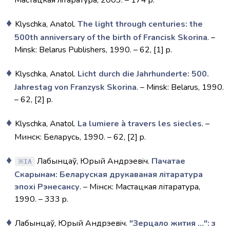
Мастацкая лiтаратура, 2003. – 174 p.
Klyschka, Anatol.
The light through centuries: the
500th anniversary of the birth of Francisk Skorina
. –
Minsk: Belarus Publishers, 1990. – 62, [1] p.
Klyschka, Anatol.
Licht durch die Jahrhunderte: 500.
Jahrestag von Franzysk Skorina
. – Minsk: Belarus, 1990.
– 62, [2] p.
Klyschka, Anatol.
La lumiere à travers les siecles
. –
Минск: Беларусь, 1990. – 62, [2] p.
Лабынцаў, Юрый Андрэевiч.
Пачатае
IA
Скарынам: Беларуская друкаваная літаратура
эпохі Рэнесансу
. – Мінск: Мастацкая літаратура,
1990. – 333 p.
Лабынцаў, Юрый Андрэевiч.
"Зерцало жития ...": з