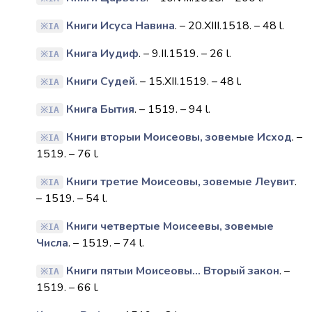
Книги Исуса Навина
. – 20.XIII.1518. – 48 l.
IA
Книга Иудиф
. – 9.II.1519. – 26 l.
IA
Книги Судей
. – 15.XII.1519. – 48 l.
IA
Книга Бытия
. – 1519. – 94 l.
IA
Книги вторыи Моисеовы, зовемые Исход
. –
IA
1519. – 76 l.
Книги третие Моисеовы, зовемые Леувит
.
IA
– 1519. – 54 l.
Книги четвертые Моисеевы, зовемые
IA
Числа
. – 1519. – 74 l.
Книги пятыи Моисеовы... Вторый закон
. –
IA
1519. – 66 l.