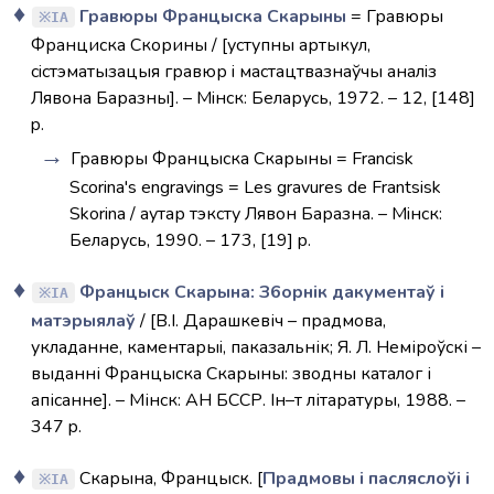
Гравюры Францыска Скарыны
= Гравюры
IA
Франциска Скорины / [уступны артыкул,
сiстэматызацыя гравюр i мастацтвазнаўчы аналiз
Лявона Баразны]. – Мiнск: Беларусь, 1972. – 12, [148]
p.
Гравюры Францыска Скарыны = Francisk
Scorina's engravings = Les gravures de Frantsisk
Skorina / аутар тэксту Лявон Баразна. – Мiнск:
Беларусь, 1990. – 173, [19] p.
Францыск Скарына: З6орнік дакументаў і
IA
матэрыялаў
/ [В.I. Дарашкевіч – прадмова,
укладанне, каментарыi, паказальнік; Я. Л. Неміроўскі –
выданні Францыска Скарыны: зводны каталог і
апісанне]. – Мінск: АН БССР. Ін–т літаратуры, 1988. –
347 p.
Скарына, Францыск. [
Прадмовы і пасляслоўі і
IA