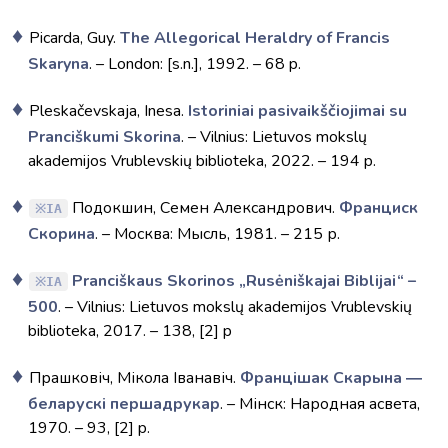
Picarda, Guy.
The Allegorical Heraldry of Francis
Skaryna
. – London: [s.n.], 1992. – 68 p.
Pleskačevskaja, Inesa.
Istoriniai pasivaikščiojimai su
Pranciškumi Skorina
. – Vilnius: Lietuvos mokslų
akademijos Vrublevskių biblioteka, 2022. – 194 p.
Подокшин, Семен Александрович.
Франциск
IA
Скорина
. – Москва: Мысль, 1981. – 215 р.
Pranciškaus Skorinos „Rusėniškajai Biblijai“ –
IA
500
. – Vilnius: Lietuvos mokslų akademijos Vrublevskių
biblioteka, 2017. – 138, [2] p
Прашковіч, Мікола Іванавіч.
Францішак Скарына ―
беларускі першадрукар
. – Мінск: Народная асвета,
1970. – 93, [2] p.