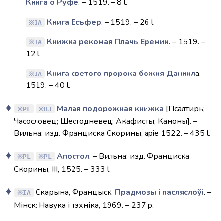
Книга о Руфе
. – 1519. – 8 l.
Книга Есъфер
. – 1519. – 26 l.
IA
Книжка рекомая Плачь Еремии
. – 1519. –
IA
12 l.
Книга светого пророка божия Даниил
а. –
IA
1519. – 40 l.
Малая подорожная книжка
[Псалтирь;
PL
BJ
Часословец; Шестодневец; Акафисты; Каноны]. –
Вильна: изд. Франциска Скорины, apie 1522. – 435 l.
Апостол
. – Вильна: изд. Франциска
PL
PL
Скорины, III, 1525. – 333 l.
Скарына, Францыск.
Прадмовы і пасляслоўі
. –
IA
Мінск: Навука і тэхніка, 1969. – 237 p.