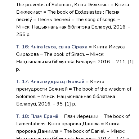
The proverbs of Solomon ; Кнiга Эклезiяст = Книга
Екклесиаст = The book of Ecclesiastes ; Песня
песняў = Песнь песней = The song of songs. –
Мiнск: Нацыянальная бiблiятэка Беларусi, 2016. –
255 p.
Т. 16: Кнiга Iсуса, сына Сiраха
= Книга Иисуса
Сирахова = The book of Sirach. – Мiнск:
Нацыянальная бiблiятэка Беларусi, 2016. – 211, [1]
p.
Т. 17: Кніга мудрасці Божай
= Книга
премудрости Божией = The book of the wisdom of
Solomon. – Мiнск: Нацыянальная бiблiятэка
Беларусi, 2016. – 95, [1] p.
Т. 18: Плач Ерамii
= Плач Иеремии = The book of
Lamentations; Кніга прарока Данііла = Книга
пророка Даниила = The book of Daniel. – Мiнск:
Нацыянальная бiблiятэка Беларусi, 2017. – 171 p.