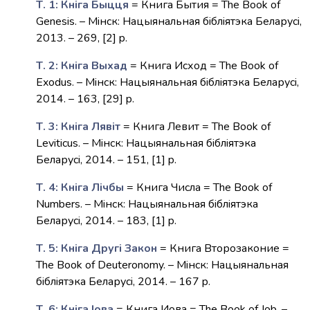
Т. 1: Кніга Быцця
= Книга Бытия = The Book of
Genesis. – Мiнск: Нацыянальная бiблiятэка Беларусi,
2013. – 269, [2] p.
Т. 2: Кніга Выхад
= Книга Исход = The Book of
Exodus. – Мiнск: Нацыянальная бiблiятэка Беларусi,
2014. – 163, [29] p.
Т. 3: Кніга Лявіт
= Книга Левит = The Book of
Leviticus. – Мiнск: Нацыянальная бiблiятэка
Беларусi, 2014. – 151, [1] p.
Т. 4: Кніга Лічбы
= Книга Числа = The Book of
Numbers. – Мiнск: Нацыянальная бiблiятэка
Беларусi, 2014. – 183, [1] p.
Т. 5: Кніга Другі Закон
= Книга Второзаконие =
The Book of Deuteronomy. – Мiнск: Нацыянальная
бiблiятэка Беларусi, 2014. – 167 p.
Т. 6: Кнiга Iова
= Книга Иова = The Book of Job. –