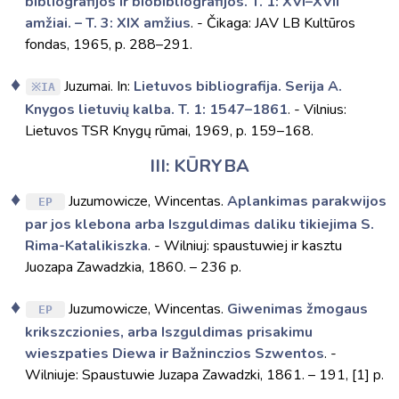
bibliografijos ir biobibliografijos. T. 1: XVI–XVII
amžiai. – T. 3: XIX amžius
. - Čikaga: JAV LB Kultūros
fondas, 1965, p. 288–291.
Juzumai. In:
Lietuvos bibliografija. Serija A.
IA
Knygos lietuvių kalba. T. 1: 1547–1861
. - Vilnius:
Lietuvos TSR Knygų rūmai, 1969, p. 159–168.
III: KŪRYBA
Juzumowicze, Wincentas.
Aplankimas parakwijos
EP
par jos klebona arba Iszguldimas daliku tikiejima S.
Rima-Katalikiszka
. - Wilniuj: spaustuwiej ir kasztu
Juozapa Zawadzkia, 1860. – 236 p.
Juzumowicze, Wincentas.
Giwenimas žmogaus
EP
krikszczionies, arba Iszguldimas prisakimu
wieszpaties Diewa ir Bažninczios Szwentos
. -
Wilniuje: Spaustuwie Juzapa Zawadzki, 1861. – 191, [1] p.