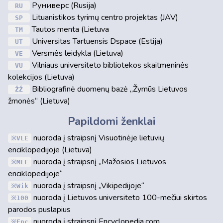
Руниверс (Rusija)
RU
Lituanistikos tyrimų centro projektas (JAV)
SP
Tautos menta (Lietuva
TM
Universitas Tartuensis Dspace (Estija)
UT
Versmės leidykla (Lietuva)
VE
Vilniaus universiteto bibliotekos skaitmeninės
VU
kolekcijos (Lietuva)
Bibliografinė duomenų bazė „Žymūs Lietuvos
ŽŽ
žmonės“ (Lietuva)
Papildomi ženklai
nuoroda į straipsnį Visuotinėje lietuvių
VLE
enciklopedijoje (Lietuva)
nuoroda į straipsnį „Mažosios Lietuvos
MLE
enciklopedijoje“
nuoroda į straipsnį „Vikipedijoje“
Wik
nuoroda į Lietuvos universiteto 100-mečiui skirtos
100
parodos puslapius
nuoroda į straipsnį Encyclopedia.com
Enc