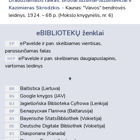
Draudžiamasis laikas: Broliai Juzumai-Juzumavičiai ir
Kazimieras Skrodzkis
. - Kaunas: "Vaivos" bendrovės
leidinys, 1924. – 68 p. (Mokslo knygynėlis, nr. 6)
eBIBLIOTEKŲ ženklai
ePavelde ir pan. skelbiamas vientisas,
EP
parsisiunčiamas failas
ePavelde ir pan. skelbiamas daugiapuslapinis,
EP
vartomas leidinys
♦
Baltistica (Lietuva)
BA
Google knygos (JAV)
BG
Jagiellońska Biblioteka Cyfrowa (Lenkija)
BJ
Беларуская Палічка (Baltarusija)
BP
Bayerische StatsBibliothek (Vokietija)
BS
Deutsche Digitale Bibliothek (Vokietija)
DE
Diasporiana (Kanada)
DI