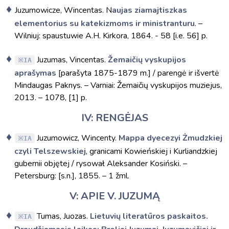
Juzumowicze, Wincentas. N
aujas ziamajtiszkas
elementorius su katekizmoms ir ministranturu
. –
Wilniuj: spaustuwie A.H. Kirkora, 1864. - 58 [i.e. 56] p.
Juzumas, Vincentas.
Žemaičių vyskupijos
IA
aprašymas
[parašyta 1875-1879 m.] / parengė ir išvertė
Mindaugas Paknys. – Varniai: Žemaičių vyskupijos muziejus,
2013. – 1078, [1] p.
IV: RENGĖJAS
Juzumowicz, Wincenty.
Mappa dyecezyi Żmudzkiej
IA
czyli Telszewskiej
, granicami Kowieńskiej i Kurliandzkiej
gubernii objętej / rysował Aleksander Kosiński. –
Petersburg: [s.n.], 1855. – 1 žml.
V: APIE V. JUZUMĄ
Tumas, Juozas.
Lietuvių literatūros paskaitos.
IA