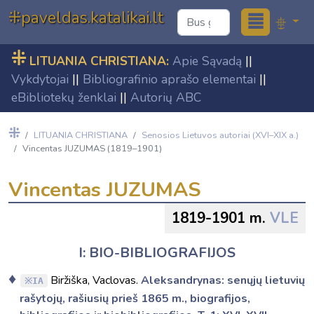
≣
⁜paveldas.katalikai.lt
⁜
LITUANIA CHRISTIANA:
Apie Sąvadą
||
Vykdytojai
||
Bibliografinio aprašo elementai
||
eBibliotekų ženklai
||
Autorių ABC
⁜
LITUANIA CHRISTIANA
Senosios Lietuvos autoriai (XVI–XIX a.)
Vincentas JUZUMAS (1819–1901)
Vincentas JUZUMAS
1819-1901 m.
VLE
I: BIO-BIBLIOGRAFIJOS
Biržiška, Vaclovas.
Aleksandrynas: senųjų lietuvių
IA
rašytojų, rašiusių prieš 1865 m., biografijos,