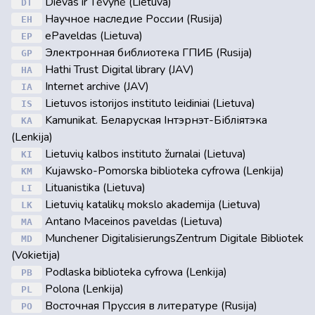
Dievas ir Tėvynė (Lietuva)
DT
Научное наследие России (Rusija)
EH
ePaveldas (Lietuva)
EP
Электронная библиотека ГПИБ (Rusija)
GP
Hathi Trust Digital library (JAV)
HA
Internet archive (JAV)
IA
Lietuvos istorijos instituto leidiniai (Lietuva)
IS
Kamunikat. Беларуская Інтэрнэт-Бібліятэка
KA
(Lenkija)
Lietuvių kalbos instituto žurnalai (Lietuva)
KI
Kujawsko-Pomorska biblioteka cyfrowa (Lenkija)
KM
Lituanistika (Lietuva)
LI
Lietuvių katalikų mokslo akademija (Lietuva)
LK
Antano Maceinos paveldas (Lietuva)
MA
Munchener DigitalisierungsZentrum Digitale Bibliotek
MD
(Vokietija)
Podlaska biblioteka cyfrowa (Lenkija)
PB
Polona (Lenkija)
PL
Восточная Пруссия в литературе (Rusija)
PO